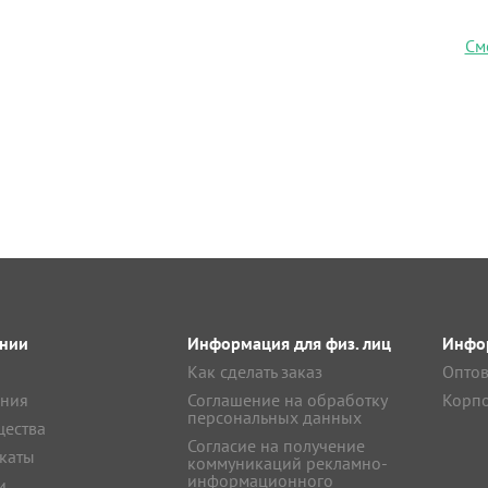
См
нии
Информация для физ. лиц
Инфор
Как сделать заказ
Оптов
ния
Соглашение на обработку
Корпо
персональных данных
ества
Согласие на получение
каты
коммуникаций рекламно-
информационного
и