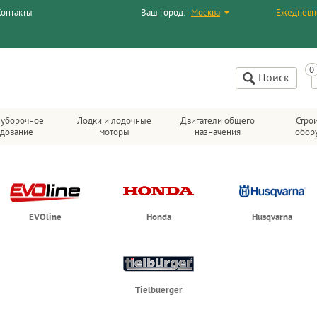
Контакты
Ваш город:
Москва
Ежедневн
Поиск
уборочное
Лодки и лодочные
Двигатели общего
Стро
дование
моторы
назначения
обор
EVOline
Honda
Husqvarna
Tielbuerger