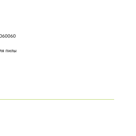
060060
для пилы