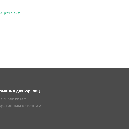
отреть все
мация для юр. лиц
ым клиентам
ративным клиентам