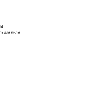
ihl
пь для пилы