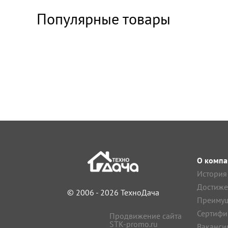
Популярные товары
О компа
История
Достиже
© 2006 - 2026 ТехноДача
Преимущ
Сертифи
Продвижение сайта
STK-promo.ru
Ваканси