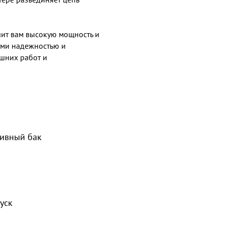
чит вам высокую мощность и
ыми надежностью и
шних работ и
ливный бак
уск