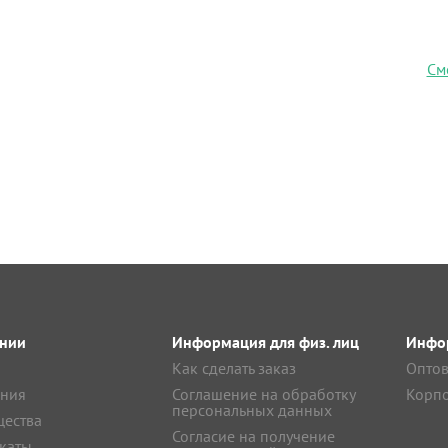
См
нии
Информация для физ. лиц
Инфор
Как сделать заказ
Оптов
ния
Соглашение на обработку
Корпо
персональных данных
ества
Согласие на получение
каты