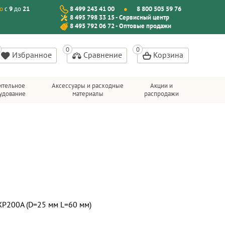
о
с
9
до
21
8 499 243 41 00
8 800 505 59 76
8 495 798 33 15 - Сервисный центр
8 495 792 06 72 - Оптовые продажи
Избранное
Сравнение
Корзина
ительное
Аксессуары и расходные
Акции и
удование
материалы
распродажи
XP200A (D=25 мм L=60 мм)