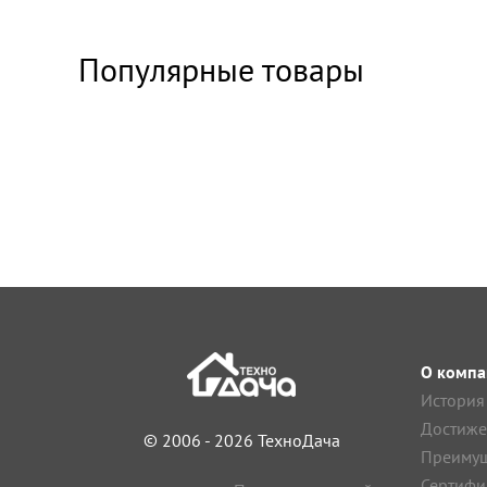
Популярные товары
О компа
История
Достиже
© 2006 - 2026 ТехноДача
Преимущ
Сертифи