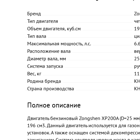
Бренд
Zo
Тип двигателя
че
Объем двигателя, куб.см
19
Тип вала
ци
Максимальная мощность, л.с.
6.
Расположение вала
ве
Диаметр вала, мм
25
Система запуска
ру
Вес, кг
11
Родина бренда
К
Страна производства
К
Полное описание
Двигатель бензиновый Zongshen XP200A (D=25 мм
196 см3. Данный двигатель используется для газо
установок. А также оснащен системой декомпресс
зажиганием. Система контроля уровня масла в кар