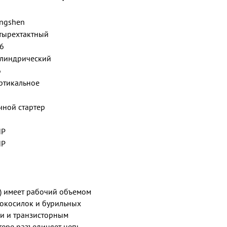
ngshen
тырехтактный
6
линдрический
6
ртикальное
чной стартер
НР
НР
) имеет рабочий объемом
нокосилок и бурильных
ии и транзисторным
тере разъединяет цепь