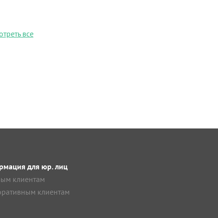
отреть все
мация для юр. лиц
ым клиентам
ративным клиентам