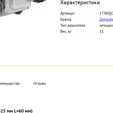
Характеристики
Артикул
1T90Q
Бренд
Zongsh
Тип двигателя
четыре
Вес, кг
11
еимущества
Отзывы
=25 мм L=60 мм)