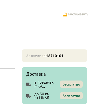
Распечатать
Артикул:
1118710101
Доставка
в пределах
Бесплатно
МКАД
до 30 км
Бесплатно
от МКАД