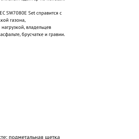
C SW7080E Set справится с
жкой газона,
 нагрузкой, владельцев
сфальте, брусчатке и гравии.
кте: подметальная щетка