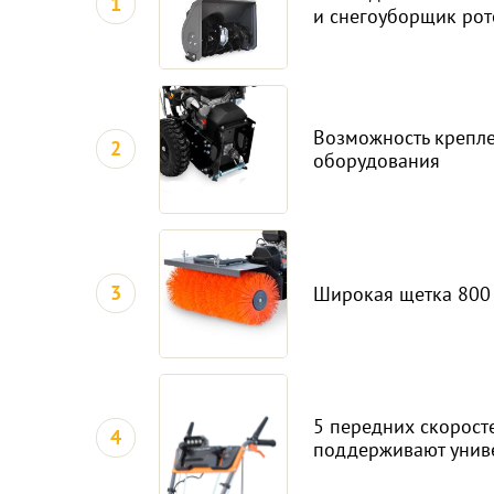
1
и снегоуборщик ро
Возможность крепле
2
оборудования
3
Широкая щетка 800
5 передних скоросте
4
поддерживают унив