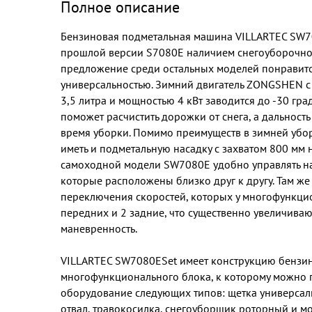
Полное описание
Бензиновая подметальная машина VILLARTEC SW70
прошлой версии S7080E наличием снегоуборочной
предложение среди остальных моделей понравитс
универсальностью. Зимний двигатель ZONGSHEN с
3,5 литра и мощностью 4 кВт заводится до -30 гра
поможет расчистить дорожки от снега, а дальность
время уборки. Помимо преимуществ в зимней убо
иметь и подметальную насадку с захватом 800 мм 
самоходной модели SW7080E удобно управлять на
которые расположены близко друг к другу. Там же
переключения скоростей, которых у многофункцио
передних и 2 задние, что существенно увеличива
маневренность.
VILLARTEC SW7080ESet имеет конструкцию бензи
многофункционального блока, к которому можно 
оборудование следующих типов: щетка универсаль
отвал, травокосилка, снегоуборщик роторный и м