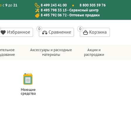
о
с
9
до
21
8 499 243 41 00
8 800 505 59 76
8 495 798 33 15 - Сервисный центр
8 495 792 06 72 - Оптовые продажи
Избранное
Сравнение
Корзина
ительное
Аксессуары и расходные
Акции и
удование
материалы
распродажи
Моющие
средства