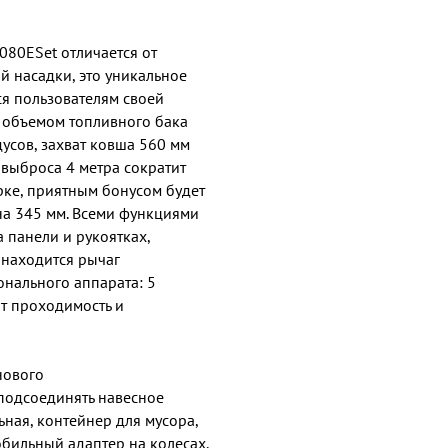
80ESet отличается от
 насадки, это уникальное
я пользователям своей
 объемом топливного бака
дусов, захват ковша 560 мм
 выброса 4 метра сократит
рке, приятным бонусом будет
на 345 мм. Всеми функциями
 панели и рукоятках,
 находится рычаг
нального аппарата: 5
ют проходимость и
нового
подсоединять навесное
ная, контейнер для мусора,
обильный адаптер на колесах.