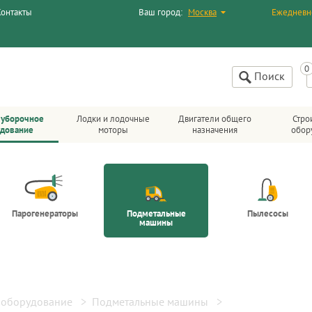
Контакты
Ваш город:
Москва
Ежедневн
Поиск
-уборочное
Лодки и лодочные
Двигатели общего
Стро
удование
моторы
назначения
обор
Парогенераторы
Подметальные
Пылесосы
машины
 оборудование
Подметальные машины