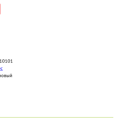
10101
ec
новый