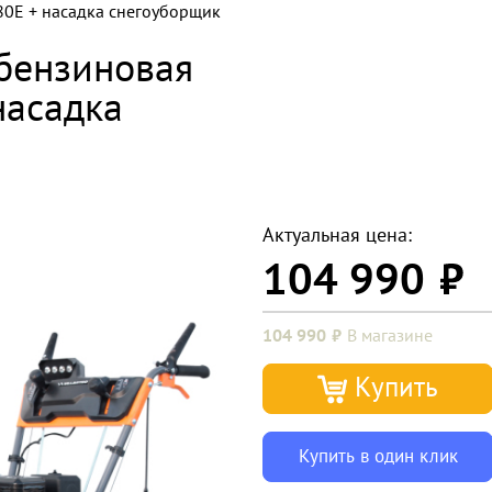
0E + насадка снегоуборщик
бензиновая
насадка
Актуальная цена:
104 990
104 990
В магазине
Купить
Купить в один клик