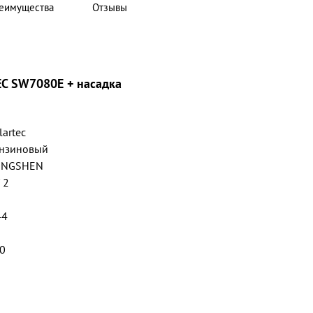
еимущества
Отзывы
C SW7080E + насадка
lartec
нзиновый
ONGSHEN
/ 2
44
0