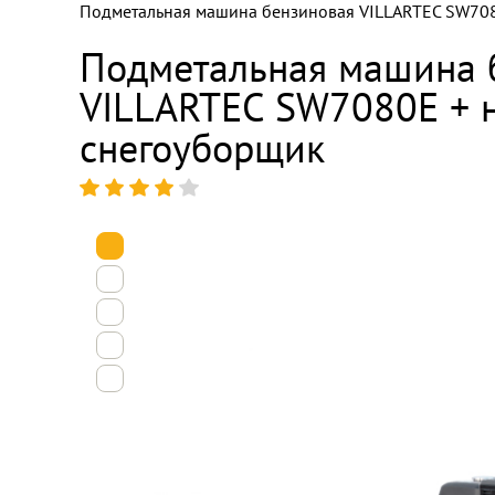
Подметальная машина бензиновая VILLARTEC SW708
Подметальная машина 
VILLARTEC SW7080E + 
снегоуборщик
1
2
3
4
5