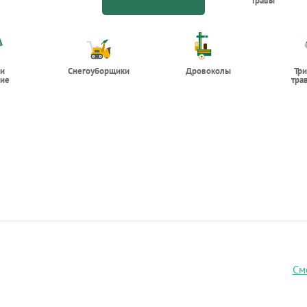
травы
 и
Снегоуборщики
Дровоколы
Тр
ие
тра
См