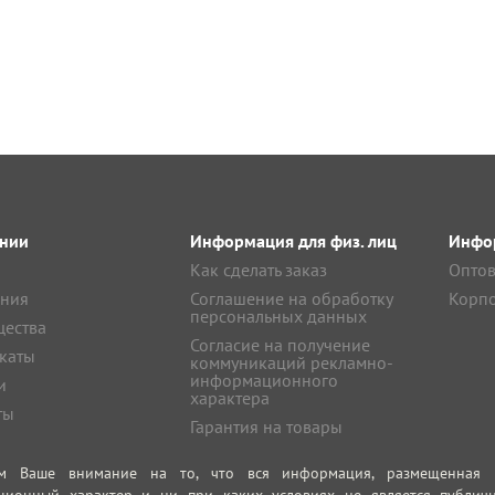
нии
Информация для физ. лиц
Инфор
Как сделать заказ
Оптов
ния
Соглашение на обработку
Корпо
персональных данных
ества
Согласие на получение
каты
коммуникаций рекламно-
информационного
и
характера
ты
Гарантия на товары
м Ваше внимание на то, что вся информация, размещенная на
ционный характер и ни при каких условиях не является публич