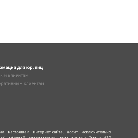
мация для юр. лиц
ым клиентам
ративным клиентам
 настоящем интернет-сайте, носит исключительно
ной офертой, определяемой положениями Статьи 437