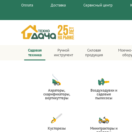
Оплата
Доставка
Сервисный центр
Садовая
Ручной
Силовая
Моечно
техника
инструмент
продукция
обор
Аэраторы,
Воздуходувки и
скарификаторы,
садовые
вертикуттеры
пылесосы
Кусторезы
Минитракторы и