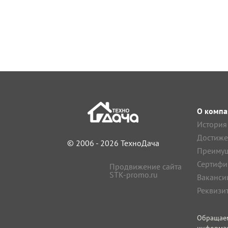
О компа
История
Достиже
© 2006 - 2026 ТехноДача
Преимущ
Сертифи
Продвижение сайта
STK-promo.ru
Ваканси
Реквизи
Обращае
информа