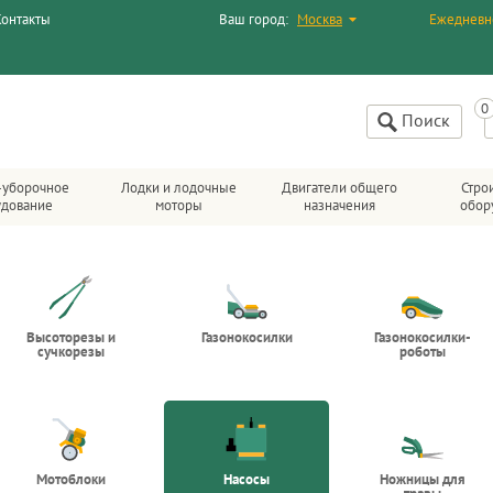
Контакты
Ваш город:
Москва
Ежедневн
Поиск
-уборочное
Лодки и лодочные
Двигатели общего
Стро
удование
моторы
назначения
обор
Высоторезы и
Газонокосилки
Газонокосилки-
сучкорезы
роботы
Мотоблоки
Насосы
Ножницы для