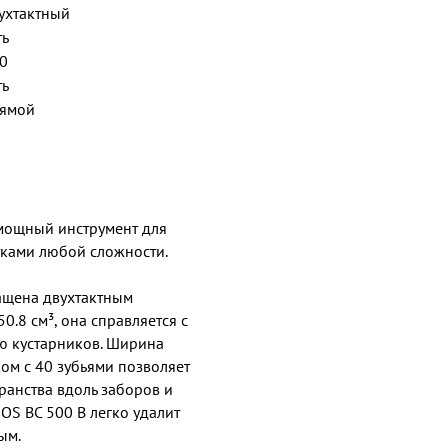
ухтактный
ть
0
ть
ямой
8
мощный инструмент для
тками любой сложности.
ащена двухтактным
50.8 см³, она справляется с
ью кустарников. Ширина
ом с 40 зубьями позволяет
транства вдоль заборов и
OS BC 500 B легко удалит
ым.