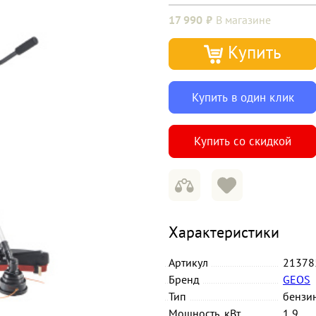
17 990
В магазине
Купить
Купить в один клик
Купить со скидкой
Характеристики
Артикул
21378
Бренд
GEOS
Тип
бензи
Мощность, кВт
1,9