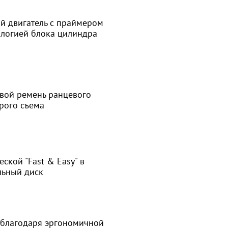
й двигатель с праймером
ологией блока цилиндра
вой ремень ранцевого
трого съема
ской "Fast & Easy" в
льный диск
 благодаря эргономичной