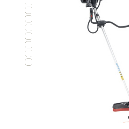
3
4
5
6
7
8
9
10