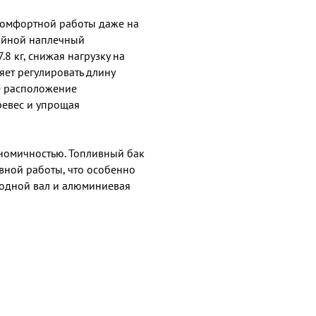
комфортной работы даже на
войной наплечный
8 кг, снижая нагрузку на
яет регулировать длину
е расположение
ревес и упрощая
ономичностью. Топливный бак
вной работы, что особенно
водной вал и алюминиевая