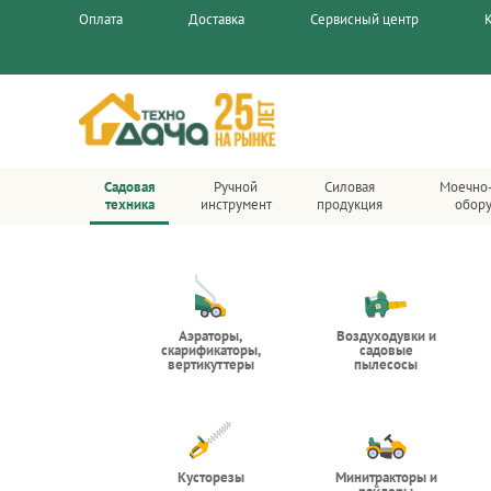
Оплата
Доставка
Сервисный центр
Садовая
Ручной
Силовая
Моечно
техника
инструмент
продукция
обор
Аэраторы,
Воздуходувки и
скарификаторы,
садовые
вертикуттеры
пылесосы
Кусторезы
Минитракторы и