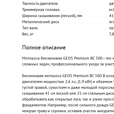
Тактность двигателя
дв
Триммерная головка
ес
Ширина скашивания (леской), мм
41
Металлический диск
ес
Тип вала
пр
Вес, кг
7,
Полное описание
Мотокоса бензиновая GEOS Premium BC 500—это 
сложных задач, профессионального ухода за учас
Бензиновая мотокоса GEOS Premium BC 500 B осн
двигателем мощностью 2.6 л.с. (1.9 кВт) и объемом 
густой травой, сухостоем и даже молодой поросл
скашивания 41 см леской или 25 см стальным диск
обрабатывать как открытые луга, так и узкие прос
фундаментов. Например, после сильного дождя GE
мокрую траву и сорняки, оставив участок аккуратн