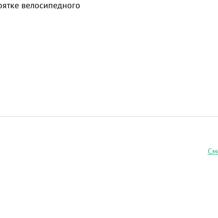
оятке велосипедного
См