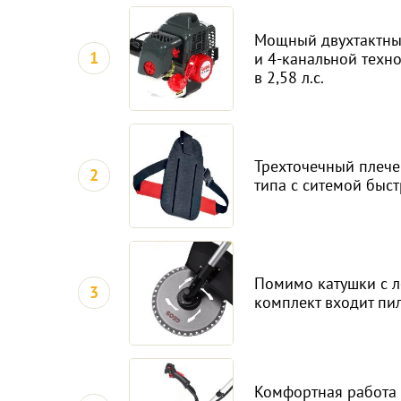
Мощный двухтактны
1
и 4-канальной техн
в 2,58 л.с.
Трехточечный плече
2
типа с ситемой быс
Помимо катушки с ле
3
комплект входит пи
Комфортная работа