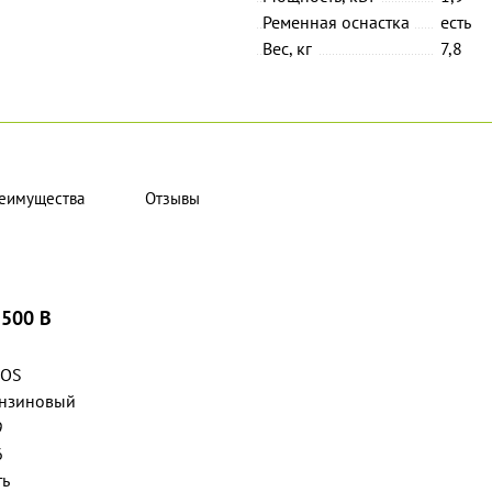
Ременная оснастка
есть
Вес, кг
7,8
еимущества
Отзывы
 500 B
EOS
нзиновый
9
6
ть