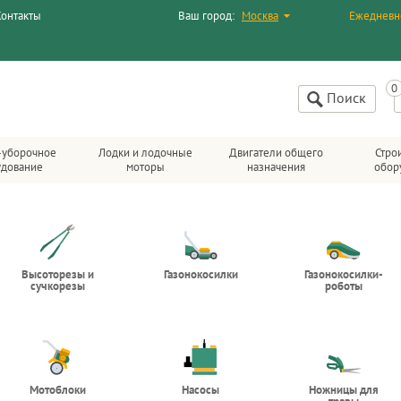
Контакты
Ваш город:
Москва
Ежедневн
Поиск
-уборочное
Лодки и лодочные
Двигатели общего
Стро
удование
моторы
назначения
обор
Высоторезы и
Газонокосилки
Газонокосилки-
сучкорезы
роботы
Мотоблоки
Насосы
Ножницы для