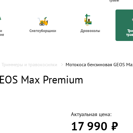
травы
 и
Снегоуборщики
Дровоколы
Тр
ие
тра
Триммеры и травокосилки
Мотокоса бензиновая GEOS Max
GEOS Max Premium
Актуальная цена:
17 990