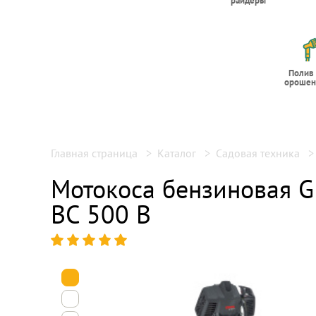
райдеры
Полив
орошен
Главная страница
Каталог
Садовая техника
Мотокоса бензиновая 
BC 500 B
1
2