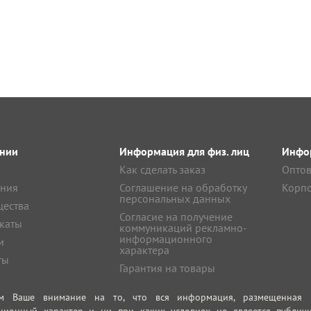
нии
Информация для физ. лиц
Инфор
Как сделать заказ
Оптов
ния
Соглашение на обработку
Корпо
персональных данных
ества
Согласие на получение
каты
коммуникаций рекламно-
информационного
и
характера
ты
Гарантия на товары
м Ваше внимание на то, что вся информация, размещенная на
ционный характер и ни при каких условиях не является публич