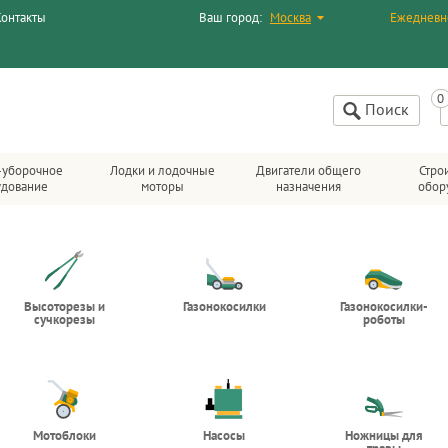
Контакты
Ваш город:
Москва
Ежедневн
Поиск
-уборочное
Лодки и лодочные
Двигатели общего
Стро
удование
моторы
назначения
обор
Высоторезы и
Газонокосилки
Газонокосилки-
сучкорезы
роботы
Мотоблоки
Насосы
Ножницы для