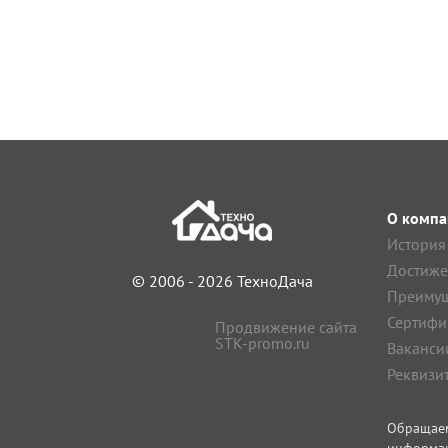
О компа
История
Достиже
© 2006 - 2026 ТехноДача
Преимущ
Сертифи
Продвижение сайта
STK-promo.ru
Ваканси
Реквизи
Обращае
информа