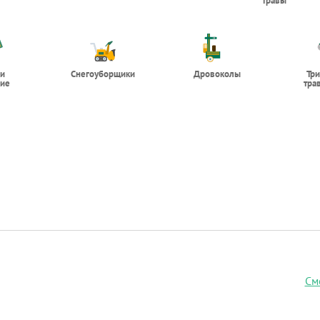
травы
 и
Снегоуборщики
Дровоколы
Тр
ие
тра
См