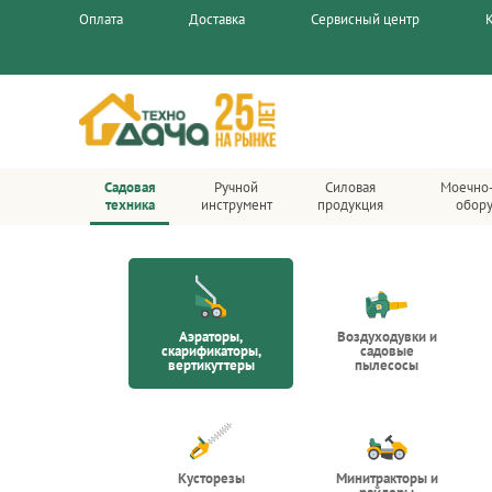
Оплата
Доставка
Сервисный центр
Садовая
Ручной
Силовая
Моечно
техника
инструмент
продукция
обор
Аэраторы,
Воздуходувки и
скарификаторы,
садовые
вертикуттеры
пылесосы
Кусторезы
Минитракторы и