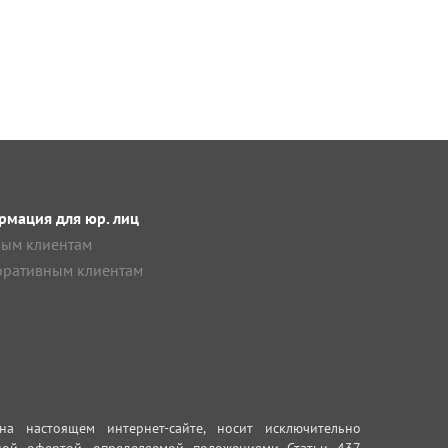
мация для юр. лиц
ым клиентам
ративным клиентам
 настоящем интернет-сайте, носит исключительно
ной офертой, определяемой положениями Статьи 437