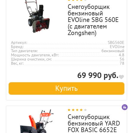
Снегоуборщик
бензиновый
EVOline SBG 560E
(с двигателем
Zongshen)
Артикул
SBG560E
Бренд
EVOline
Тип двигателя
бензиновый
Мощность двигателя, кВт
4.8
Ширина очистики, см
56
Вес, кг
78
69 990 руб.
Купить
Снегоуборщик
бензиновый YARD
FOX BASIC 6652E