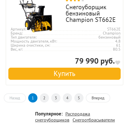
Снегоуборщик
бензиновый
Champion ST662E
Артикул
ST662E
Бренд
Champion
Тип двигателя
бензиновый
Мощность двигателя, кВт
4.8
Ширина очистики, см
61
Вес, кг
80.5
79 990 руб.
Купить
Назад
1
2
3
4
5
Вперед
Популярное:
Распродажа
снегоуборщиков
Снегоотбрасыватели