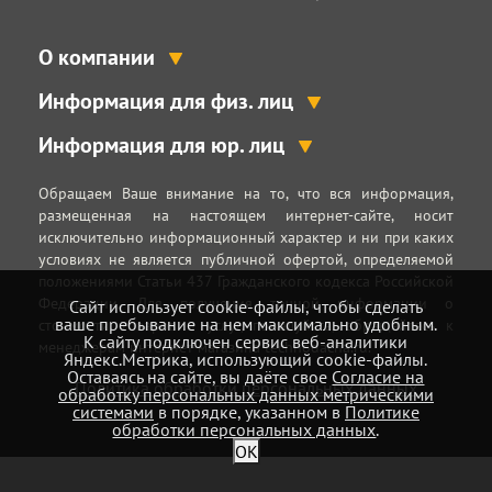
О компании
Информация для физ. лиц
Информация для юр. лиц
Обращаем Ваше внимание на то, что вся информация,
размещенная на настоящем интернет-сайте, носит
исключительно информационный характер и ни при каких
условиях не является публичной офертой, определяемой
положениями Статьи 437 Гражданского кодекса Российской
Федерации. Для получения точной информации о
Сайт использует cookie-файлы, чтобы сделать
ваше пребывание на нем максимально удобным.
стоимости товаров и услуг, пожалуйста, обращайтесь к
К cайту подключен сервис веб-аналитики
менеджерам интернет-магазина technodacha.ru.
Яндекс.Метрика, использующий cookie-файлы.
Оставаясь на сайте, вы даёте свое
Согласие на
Политика обработки персональных данных
обработку персональных данных метрическими
системами
в порядке, указанном в
Политике
обработки персональных данных
.
OK