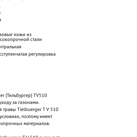
1
5
т
зовые ножи из
сокопрочной стали
нтральная
сступенчатая регулировка
er (Тильбургер) TV510
ходу за газонами.
травы Tielbuerger T V 510
условиях, поэтому имеет
копрочных материалов.