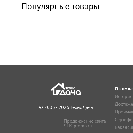
Популярные товары
О компа
История
Достиже
© 2006 - 2026 ТехноДача
Преимущ
Сертифи
Продвижение сайта
STK-promo.ru
Ваканси