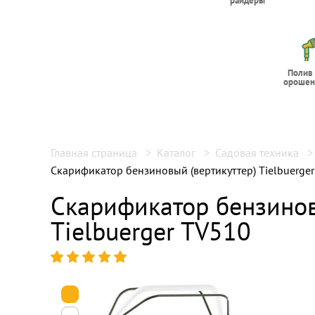
райдеры
Полив
орошен
Главная страница
Каталог
Садовая техника
Скарификатор бензиновый (вертикуттер) Tielbuerge
Скарификатор бензинов
Tielbuerger TV510
1
2