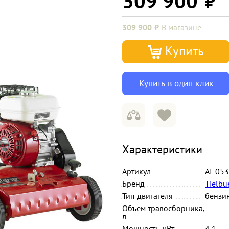
309 900
309 900
В магазине
Купить
Купить в один клик
Характеристики
Артикул
AI-05
Бренд
Tielbu
Тип двигателя
бензи
Объем травосборника,
-
л
Мощность, кВт
4,1