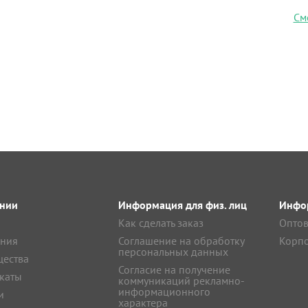
См
нии
Информация для физ. лиц
Инфор
Как сделать заказ
Оптов
ния
Соглашение на обработку
Корпо
персональных данных
ества
Согласие на получение
каты
коммуникаций рекламно-
информационного
и
характера