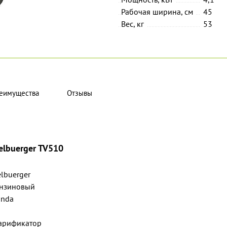
Рабочая ширина, см
45
Вес, кг
53
еимущества
Отзывы
elbuerger TV510
elbuerger
нзиновый
nda
арификатор