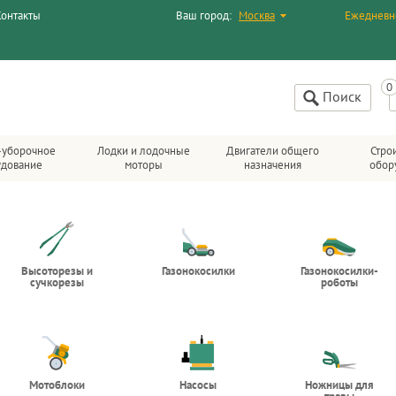
Контакты
Ваш город:
Москва
Ежедневн
Поиск
-уборочное
Лодки и лодочные
Двигатели общего
Стро
удование
моторы
назначения
обор
Высоторезы и
Газонокосилки
Газонокосилки-
сучкорезы
роботы
Мотоблоки
Насосы
Ножницы для