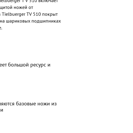
elbuerger T V 510 включает
ащитой ножей от
Tielbuerger TV 510 покрыт
а на шариковых подшипниках
.
еет большой ресурс и
ляются базовые ножи из
ли