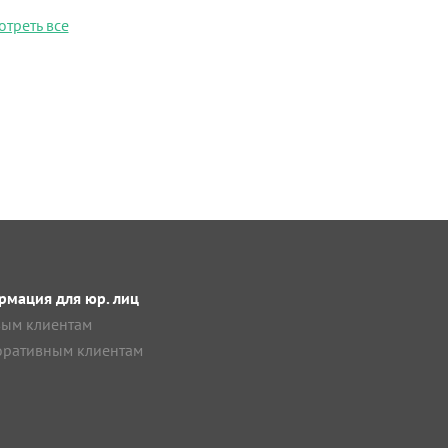
отреть все
мация для юр. лиц
ым клиентам
ративным клиентам