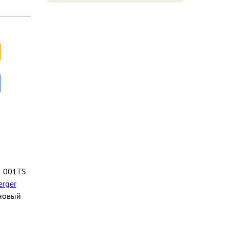
3-001TS
erger
новый