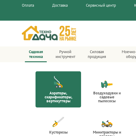
Оплата
Доставка
Сервисный центр
Садовая
Ручной
Силовая
Моечно
техника
инструмент
продукция
обор
Аэраторы,
Воздуходувки и
скарификаторы,
садовые
вертикуттеры
пылесосы
Кусторезы
Минитракторы и