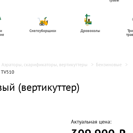
травы
 и
Снегоуборщики
Дровоколы
Тр
ие
тра
Аэраторы, скарификаторы, вертикуттеры
Бензиновые
r TV510
ый (вертикуттер)
Актуальная цена: