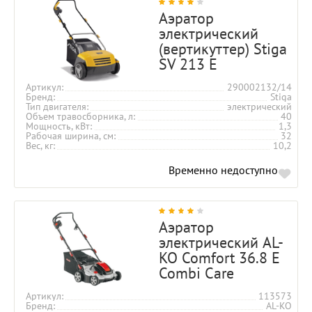
Аэратор
электрический
(вертикуттер) Stiga
SV 213 E
Артикул
290002132/14
Бренд
Stiga
Тип двигателя
электрический
Объем травосборника, л
40
Мощность, кВт
1,3
Рабочая ширина, см
32
Вес, кг
10,2
Временно недоступно
Аэратор
электрический AL-
KO Comfort 36.8 E
Combi Care
Артикул
113573
Бренд
AL-KO