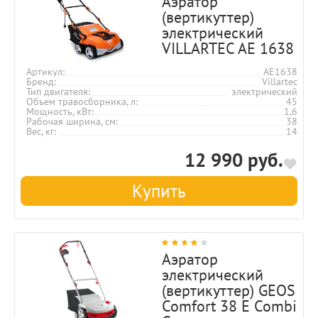
Аэратор
(вертикуттер)
электрический
VILLARTEC AE 1638
Артикул
AE1638
Бренд
Villartec
Тип двигателя
электрический
Объем травосборника, л
45
Мощность, кВт
1,6
Рабочая ширина, см
38
Вес, кг
14
12 990 руб.
Купить
Аэратор
электрический
(вертикуттер) GEOS
Comfort 38 E Combi