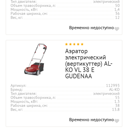
Тип двигателя
электрический
Объем травосборника, л
50
Мощность, кВт
1,4
Рабочая ширина, см
36
Вес, кг
12
Временно недоступно
Аэратор
электрический
(вертикуттер) AL-
KO VL 38 E
GUDENAA
Артикул
112993
Бренд
AL-KO
Тип двигателя
электрический
Объем травосборника, л
55
Мощность, кВт
1.3
Рабочая ширина, см
38
Вес, кг
13.8
Временно недоступно