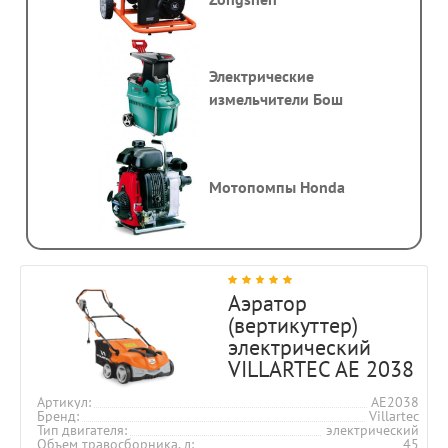
Электрические
измельчители Бош
Мотопомпы Honda
Аэратор
(вертикуттер)
электрический
VILLARTEC AE 2038
Артикул
AE2038
Бренд
Villartec
Тип двигателя
электрический
Объем травосборника, л
45