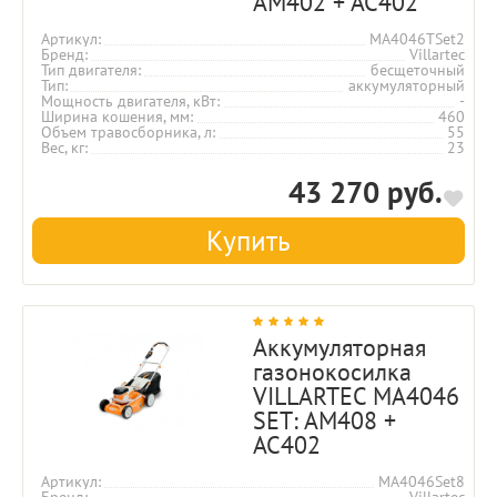
AM402 + AC402
Артикул
MA4046TSet2
Бренд
Villartec
Тип двигателя
бесщеточный
Тип
аккумуляторный
Мощность двигателя, кВт
-
Ширина кошения, мм
460
Объем травосборника, л
55
Вес, кг
23
43 270 руб.
Купить
Аккумуляторная
газонокосилка
VILLARTEC MA4046
SET: AM408 +
AC402
Артикул
MA4046Set8
Бренд
Villartec