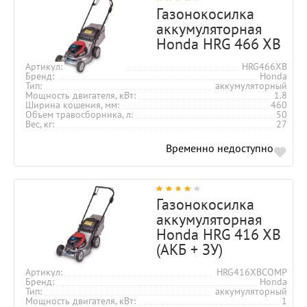
Газонокосилка
аккумуляторная
Honda HRG 466 XB
Артикул
HRG466XB
Бренд
Honda
Тип
аккумуляторный
Мощность двигателя, кВт
1.8
Ширина кошения, мм
460
Объем травосборника, л
50
Вес, кг
27
Временно недоступно
Газонокосилка
аккумуляторная
Honda HRG 416 XB
(АКБ + ЗУ)
Артикул
HRG416XBCOMP
Бренд
Honda
Тип
аккумуляторный
Мощность двигателя, кВт
1