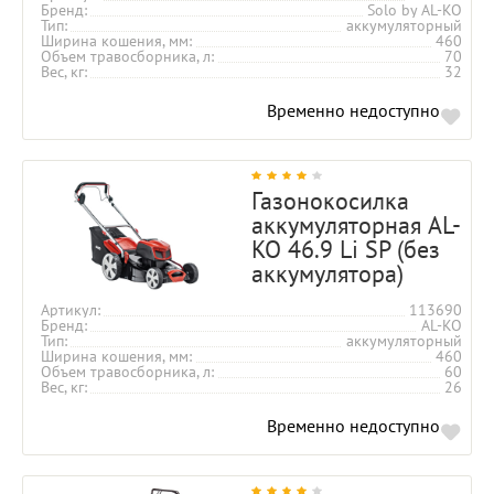
Бренд
Solo by AL-KO
Тип
аккумуляторный
Ширина кошения, мм
460
Объем травосборника, л
70
Вес, кг
32
Временно недоступно
Газонокосилка
аккумуляторная AL-
KO 46.9 Li SP (без
аккумулятора)
Артикул
113690
Бренд
AL-KO
Тип
аккумуляторный
Ширина кошения, мм
460
Объем травосборника, л
60
Вес, кг
26
Временно недоступно