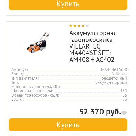
Купить
Аккумуляторная
газонокосилка
VILLARTEC
MA4046T SET:
AM408 + AC402
Артикул
MA4046TSet8
Бренд
Villartec
Тип двигателя
бесщеточный
Тип
аккумуляторный
Мощность двигателя, кВт
-
Ширина кошения, мм
460
Объем травосборника, л
55
Вес, кг
23
52 370 руб.
Купить