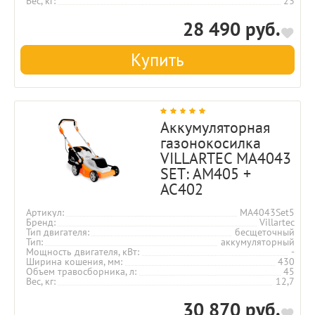
Вес, кг
23
28 490 руб.
Купить
Аккумуляторная
газонокосилка
VILLARTEC MA4043
SET: AM405 +
AC402
Артикул
MA4043Set5
Бренд
Villartec
Тип двигателя
бесщеточный
Тип
аккумуляторный
Мощность двигателя, кВт
-
Ширина кошения, мм
430
Объем травосборника, л
45
Вес, кг
12,7
30 870 руб.