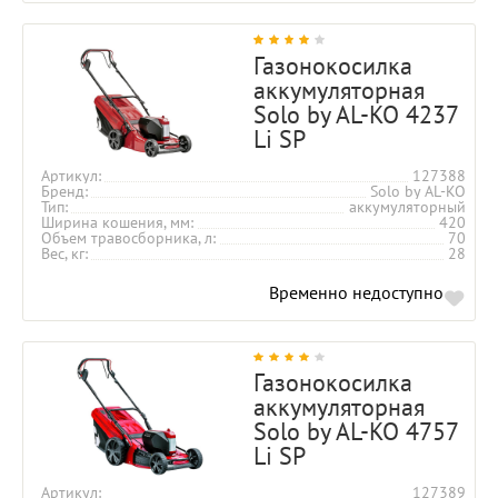
Газонокосилка
аккумуляторная
Solo by AL-KO 4237
Li SP
Артикул
127388
Бренд
Solo by AL-KO
Тип
аккумуляторный
Ширина кошения, мм
420
Объем травосборника, л
70
Вес, кг
28
Временно недоступно
Газонокосилка
аккумуляторная
Solo by AL-KO 4757
Li SP
Артикул
127389