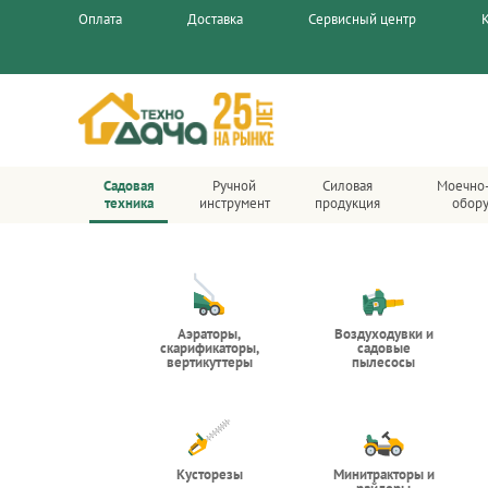
Оплата
Доставка
Сервисный центр
Садовая
Ручной
Силовая
Моечно
техника
инструмент
продукция
обор
Аэраторы,
Воздуходувки и
скарификаторы,
садовые
вертикуттеры
пылесосы
Кусторезы
Минитракторы и