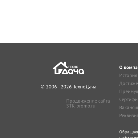
О компа
История
Достиже
© 2006 - 2026 ТехноДача
Преимущ
Сертифи
Продвижение сайта
STK-promo.ru
Ваканси
Реквизи
Обращае
информа