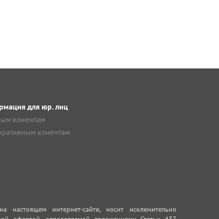
мация для юр. лиц
ым клиентам
ративным клиентам
 настоящем интернет-сайте, носит исключительно
ной офертой, определяемой положениями Статьи 437