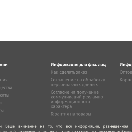
нии
Информация для физ. лиц
Инфор
Как сделать заказ
Оптов
ния
Соглашение на обработку
Корпо
персональных данных
ества
Согласие на получение
каты
коммуникаций рекламно-
информационного
и
характера
ты
Гарантия на товары
м Ваше внимание на то, что вся информация, размещенная на
ционный характер и ни при каких условиях не является публич