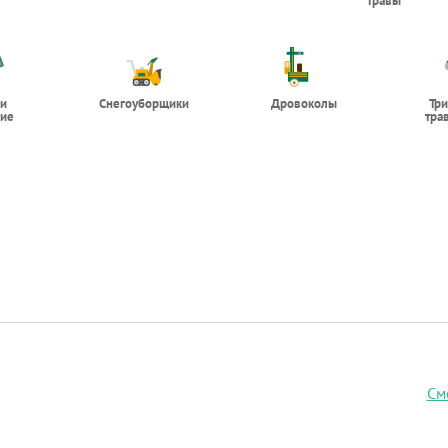
травы
 и
Снегоуборщики
Дровоколы
Тр
ие
тра
См