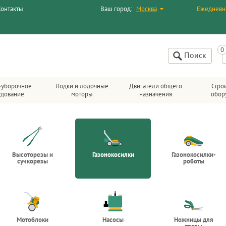
Контакты
Ваш город:
Москва
Ежедневн
Поиск
-уборочное
Лодки и лодочные
Двигатели общего
Стро
удование
моторы
назначения
обор
Высоторезы и
Газонокосилки
Газонокосилки-
сучкорезы
роботы
Мотоблоки
Насосы
Ножницы для