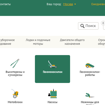
Контакты
Ваш город:
Москва
Ежедневн
Поиск
-уборочное
Лодки и лодочные
Двигатели общего
Стро
удование
моторы
назначения
обор
Высоторезы и
Газонокосилки
Газонокосилки-
сучкорезы
роботы
Мотоблоки
Насосы
Ножницы для