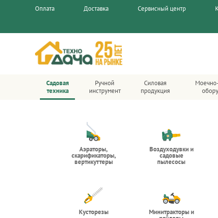
Оплата
Доставка
Сервисный центр
Садовая
Ручной
Силовая
Моечно
техника
инструмент
продукция
обор
Аэраторы,
Воздуходувки и
скарификаторы,
садовые
вертикуттеры
пылесосы
Кусторезы
Минитракторы и