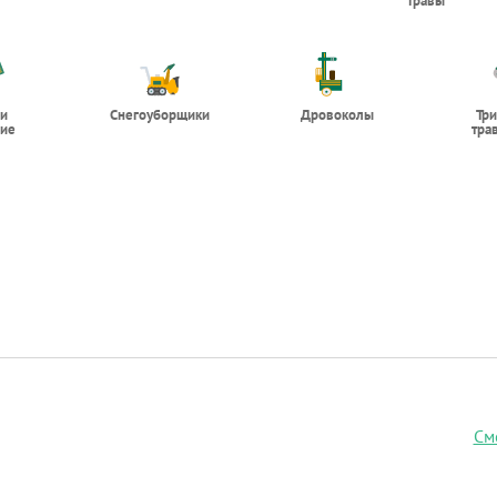
травы
 и
Снегоуборщики
Дровоколы
Тр
ие
тра
См