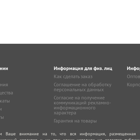
нии
Информация для физ. лиц
Инфор
Как сделать заказ
Оптов
ния
Соглашение на обработку
Корпо
персональных данных
ества
Согласие на получение
каты
коммуникаций рекламно-
информационного
и
характера
ты
Гарантия на товары
м Ваше внимание на то, что вся информация, размещенная на
ционный характер и ни при каких условиях не является публич