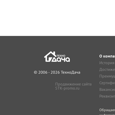
О компа
История
Достиже
© 2006 - 2026 ТехноДача
Преимущ
Сертифи
Продвижение сайта
STK-promo.ru
Ваканси
Реквизи
Обращае
информа