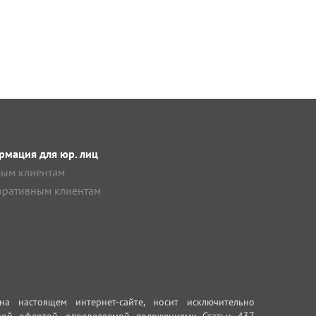
мация для юр. лиц
ым клиентам
ративным клиентам
 настоящем интернет-сайте, носит исключительно
ной офертой, определяемой положениями Статьи 437