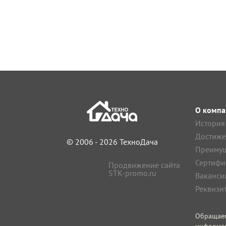
О компа
История
Достиже
© 2006 - 2026 ТехноДача
Преимущ
Сертифи
Продвижение сайта
STK-promo.ru
Ваканси
Реквизи
Обращае
информа