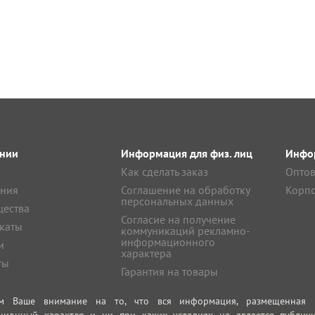
нии
Информация для физ. лиц
Инфор
Как сделать заказ
Оптов
ния
Соглашение на обработку
Корпо
персональных данных
ества
Согласие на получение
каты
коммуникаций рекламно-
информационного
и
характера
ты
Гарантия на товары
м Ваше внимание на то, что вся информация, размещенная на
ционный характер и ни при каких условиях не является публич