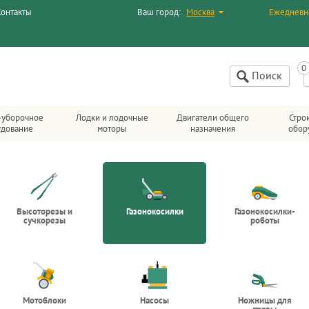
Контакты
Ваш город:
Москва
Ежедневн
Поиск
-уборочное
Лодки и лодочные
Двигатели общего
Стро
удование
моторы
назначения
обор
Высоторезы и
Газонокосилки
Газонокосилки-
сучкорезы
роботы
Мотоблоки
Насосы
Ножницы для