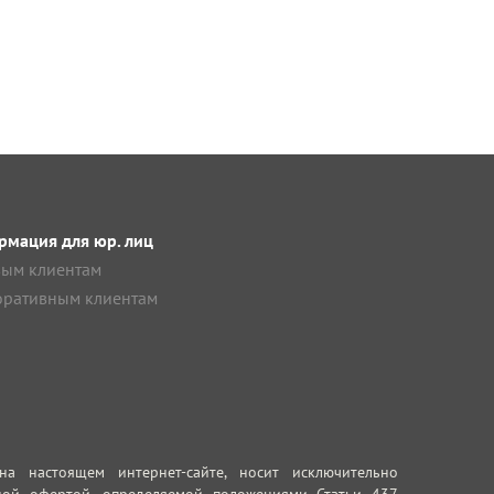
мация для юр. лиц
ым клиентам
ративным клиентам
 настоящем интернет-сайте, носит исключительно
ной офертой, определяемой положениями Статьи 437