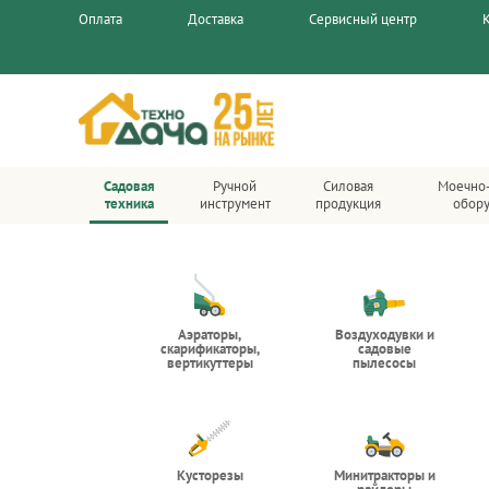
Оплата
Доставка
Сервисный центр
Садовая
Ручной
Силовая
Моечно
техника
инструмент
продукция
обор
Аэраторы,
Воздуходувки и
скарификаторы,
садовые
вертикуттеры
пылесосы
Кусторезы
Минитракторы и