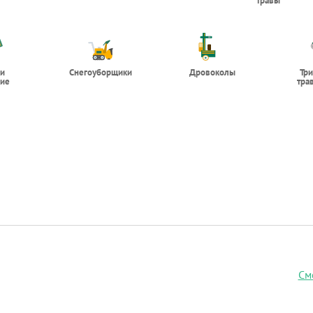
травы
 и
Снегоуборщики
Дровоколы
Тр
ие
тра
См