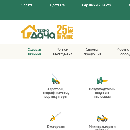
Оплата
Доставка
Сервисный центр
Садовая
Ручной
Силовая
Моечно
техника
инструмент
продукция
обор
Аэраторы,
Воздуходувки и
скарификаторы,
садовые
вертикуттеры
пылесосы
Кусторезы
Минитракторы и