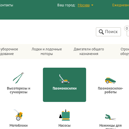
Контакты
Ваш город:
Москва
Ежедневн
Поиск
-уборочное
Лодки и лодочные
Двигатели общего
Стро
удование
моторы
назначения
обор
Высоторезы и
Газонокосилки
Газонокосилки-
сучкорезы
роботы
Мотоблоки
Насосы
Ножницы для