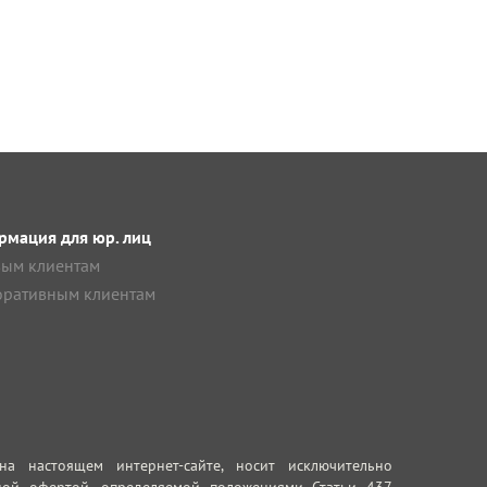
мация для юр. лиц
ым клиентам
ративным клиентам
 настоящем интернет-сайте, носит исключительно
ной офертой, определяемой положениями Статьи 437