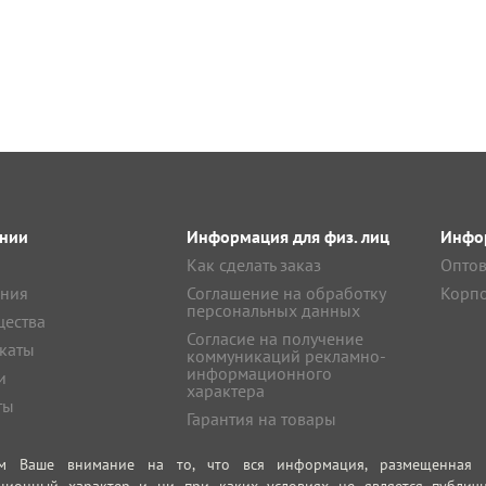
нии
Информация для физ. лиц
Инфор
Как сделать заказ
Оптов
ния
Соглашение на обработку
Корпо
персональных данных
ества
Согласие на получение
каты
коммуникаций рекламно-
информационного
и
характера
ты
Гарантия на товары
м Ваше внимание на то, что вся информация, размещенная на
ционный характер и ни при каких условиях не является публич