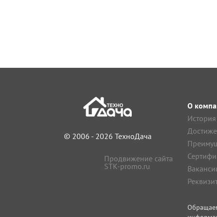
О компа
История
Достиже
© 2006 - 2026 ТехноДача
Преимущ
Сертифи
Продвижение сайта
STK-promo.ru
Ваканси
Реквизи
Обращае
информа