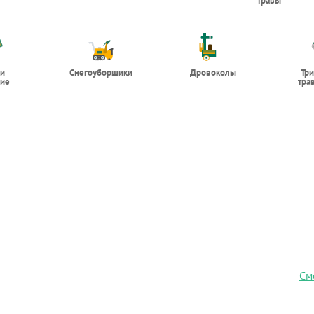
травы
 и
Снегоуборщики
Дровоколы
Тр
ие
тра
См