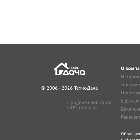
О компа
История
Достиже
© 2006 - 2026 ТехноДача
Преимущ
Сертифи
Продвижение сайта
STK-promo.ru
Ваканси
Реквизи
Обращае
информа