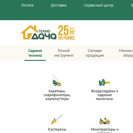
Оплата
Доставка
Сервисный центр
Садовая
Ручной
Силовая
Моечно
техника
инструмент
продукция
обор
Аэраторы,
Воздуходувки и
скарификаторы,
садовые
вертикуттеры
пылесосы
Кусторезы
Минитракторы и