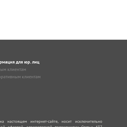
мация для юр. лиц
ым клиентам
ративным клиентам
 настоящем интернет-сайте, носит исключительно
ной офертой, определяемой положениями Статьи 437