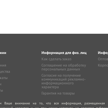
нии
Информация для физ. лиц
Инфор
Как сделать заказ
Оптов
ния
Соглашение на обработку
Корпо
персональных данных
ества
Согласие на получение
каты
коммуникаций рекламно-
информационного
и
характера
ты
Гарантия на товары
м Ваше внимание на то, что вся информация, размещенная на
ционный характер и ни при каких условиях не является публич