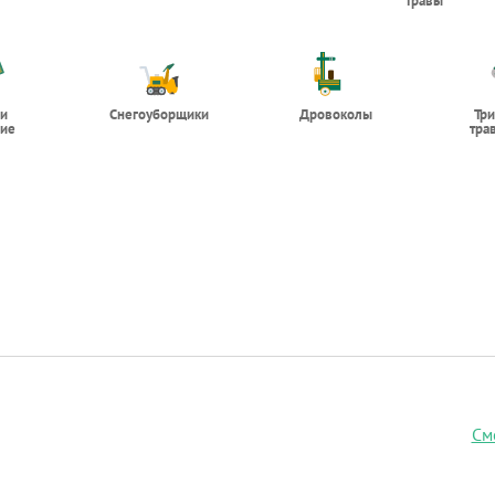
травы
 и
Снегоуборщики
Дровоколы
Тр
ие
тра
См