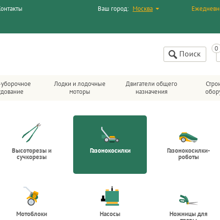
Контакты
Ваш город:
Москва
Ежедневн
Поиск
-уборочное
Лодки и лодочные
Двигатели общего
Стро
удование
моторы
назначения
обор
Высоторезы и
Газонокосилки
Газонокосилки-
сучкорезы
роботы
Мотоблоки
Насосы
Ножницы для