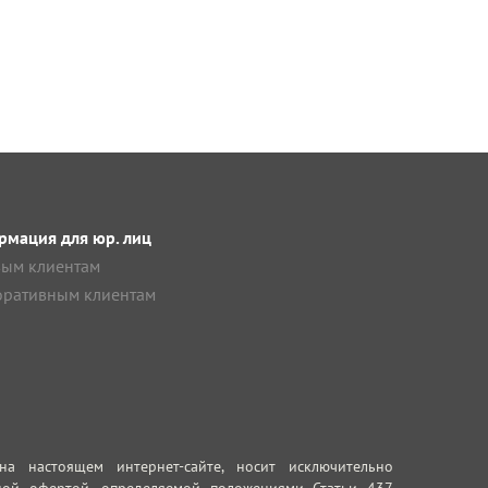
мация для юр. лиц
ым клиентам
ративным клиентам
 настоящем интернет-сайте, носит исключительно
ной офертой, определяемой положениями Статьи 437