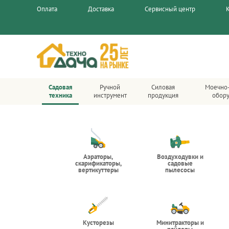
Оплата
Доставка
Сервисный центр
Садовая
Ручной
Силовая
Моечно
техника
инструмент
продукция
обор
Аэраторы,
Воздуходувки и
скарификаторы,
садовые
вертикуттеры
пылесосы
Кусторезы
Минитракторы и