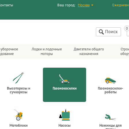
Контакты
Ваш город:
Москва
Ежедневн
Поиск
-уборочное
Лодки и лодочные
Двигатели общего
Стро
удование
моторы
назначения
обор
Высоторезы и
Газонокосилки
Газонокосилки-
сучкорезы
роботы
Мотоблоки
Насосы
Ножницы для