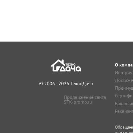
О компа
История
Достиже
© 2006 - 2026 ТехноДача
Преимущ
Сертифи
Продвижение сайта
STK-promo.ru
Ваканси
Реквизи
Обращае
информа