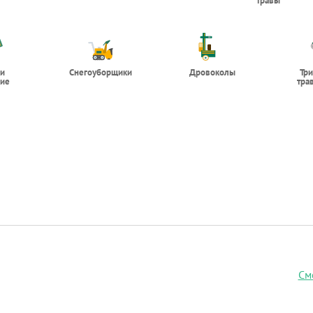
травы
 и
Снегоуборщики
Дровоколы
Тр
ие
тра
См