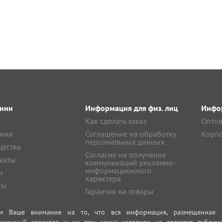
нии
Информация для физ. лиц
Инфор
Как сделать заказ
Оптов
ния
Соглашение на обработку
Корпо
персональных данных
ества
Согласие на получение
каты
коммуникаций рекламно-
информационного
и
характера
ты
Гарантия на товары
м Ваше внимание на то, что вся информация, размещенная на
ционный характер и ни при каких условиях не является публич