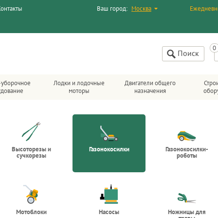
Контакты
Ваш город:
Москва
Ежедневн
Поиск
-уборочное
Лодки и лодочные
Двигатели общего
Стро
удование
моторы
назначения
обор
Высоторезы и
Газонокосилки
Газонокосилки-
сучкорезы
роботы
Мотоблоки
Насосы
Ножницы для