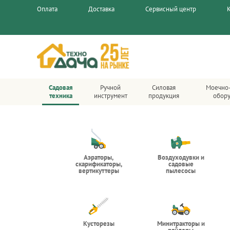
Оплата
Доставка
Сервисный центр
Садовая
Ручной
Силовая
Моечно
техника
инструмент
продукция
обор
Аэраторы,
Воздуходувки и
скарификаторы,
садовые
вертикуттеры
пылесосы
Кусторезы
Минитракторы и