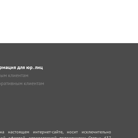
мация для юр. лиц
ым клиентам
ративным клиентам
 настоящем интернет-сайте, носит исключительно
ной офертой, определяемой положениями Статьи 437