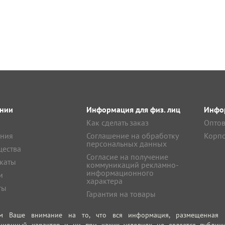
нии
Информация для физ. лиц
Инфор
Как сделать заказ
Оптов
ния
Соглашение на обработку
Корпо
персональных данных
ества
Согласие на получение
каты
коммуникаций рекламно-
информационного
и
характера
ты
Гарантия на товары
м Ваше внимание на то, что вся информация, размещенная на
ционный характер и ни при каких условиях не является публич