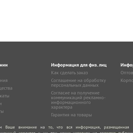
нии
Информация для физ. лиц
Инфор
Как сделать заказ
Оптов
ния
Соглашение на обработку
Корпо
персональных данных
ества
Согласие на получение
каты
коммуникаций рекламно-
информационного
и
характера
ты
Гарантия на товары
м Ваше внимание на то, что вся информация, размещенная на
ционный характер и ни при каких условиях не является публич