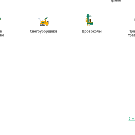
травы
 и
Снегоуборщики
Дровоколы
Тр
ие
тра
См