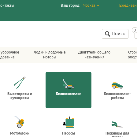
Контакты
Ваш город:
Москва
Ежедневн
Поиск
-уборочное
Лодки и лодочные
Двигатели общего
Стро
удование
моторы
назначения
обор
Высоторезы и
Газонокосилки
Газонокосилки-
сучкорезы
роботы
Мотоблоки
Насосы
Ножницы для