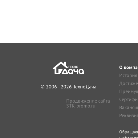
О компа
История
Достиже
© 2006 - 2026 ТехноДача
Преимущ
Сертифи
Продвижение сайта
STK-promo.ru
Ваканси
Реквизи
Обращае
информа