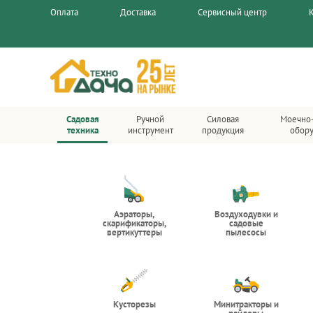
Оплата
Доставка
Сервисный центр
Садовая
Ручной
Силовая
Моечно
техника
инструмент
продукция
обор
Аэраторы,
Воздуходувки и
скарификаторы,
садовые
вертикуттеры
пылесосы
Кусторезы
Минитракторы и