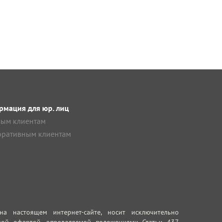
мация для юр. лиц
ым клиентам
ративным клиентам
 настоящем интернет-сайте, носит исключительно
ной офертой, определяемой положениями Статьи 437