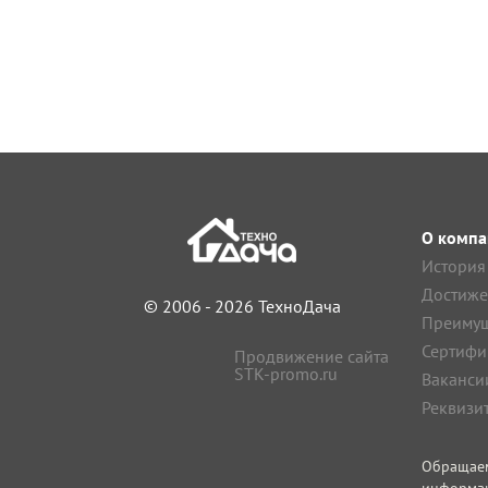
О компа
История
Достиже
© 2006 - 2026 ТехноДача
Преимущ
Сертифи
Продвижение сайта
STK-promo.ru
Ваканси
Реквизи
Обращае
информа