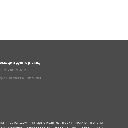
мация для юр. лиц
ым клиентам
ративным клиентам
 настоящем интернет-сайте, носит исключительно
ной офертой, определяемой положениями Статьи 437