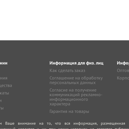
нии
Информация для физ. лиц
Инфор
Как сделать заказ
Оптов
ния
Соглашение на обработку
Корпо
персональных данных
ества
Согласие на получение
каты
коммуникаций рекламно-
информационного
и
характера
ты
Гарантия на товары
м Ваше внимание на то, что вся информация, размещенная на
ционный характер и ни при каких условиях не является публич