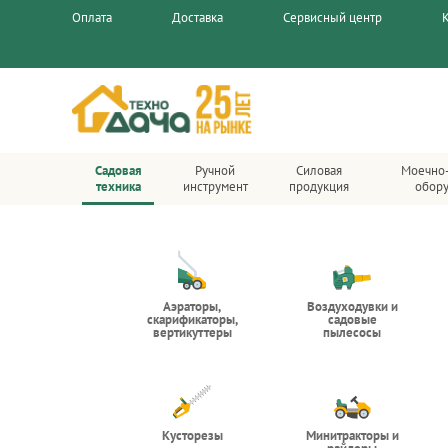
Оплата
Доставка
Сервисный центр
Садовая
Ручной
Силовая
Моечно
техника
инструмент
продукция
обор
Аэраторы,
Воздуходувки и
скарификаторы,
садовые
вертикуттеры
пылесосы
Кусторезы
Минитракторы и