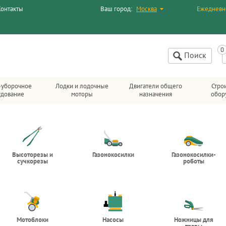
Контакты
Ваш город:
Москва
Ежедневн
Поиск
-уборочное
Лодки и лодочные
Двигатели общего
Стро
удование
моторы
назначения
обор
Высоторезы и
Газонокосилки
Газонокосилки-
сучкорезы
роботы
Мотоблоки
Насосы
Ножницы для