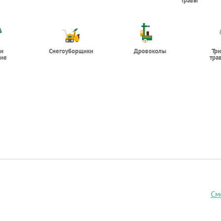
травы
 и
Снегоуборщики
Дровоколы
Тр
ие
тра
См