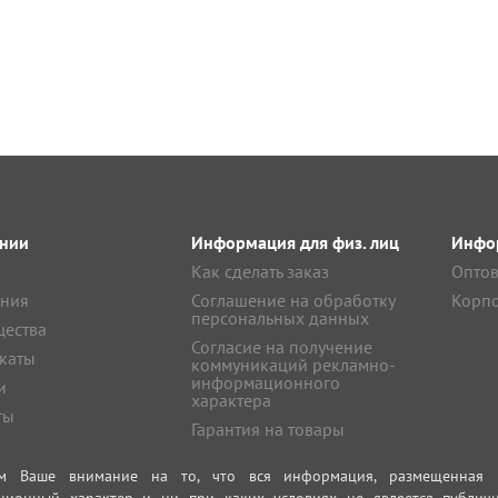
нии
Информация для физ. лиц
Инфор
Как сделать заказ
Оптов
ния
Соглашение на обработку
Корпо
персональных данных
ества
Согласие на получение
каты
коммуникаций рекламно-
информационного
и
характера
ты
Гарантия на товары
м Ваше внимание на то, что вся информация, размещенная на
ционный характер и ни при каких условиях не является публич