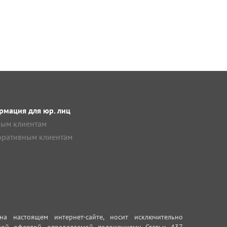
мация для юр. лиц
ым клиентам
ративным клиентам
 настоящем интернет-сайте, носит исключительно
ной офертой, определяемой положениями Статьи 437