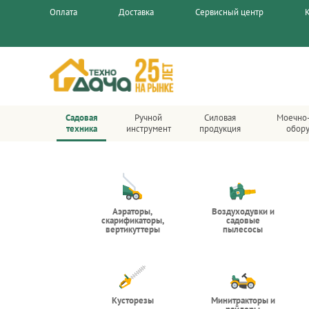
Оплата
Доставка
Сервисный центр
Садовая
Ручной
Силовая
Моечно
техника
инструмент
продукция
обор
Аэраторы,
Воздуходувки и
скарификаторы,
садовые
вертикуттеры
пылесосы
Кусторезы
Минитракторы и