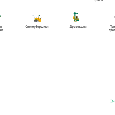
травы
 и
Снегоуборщики
Дровоколы
Тр
ие
тра
См