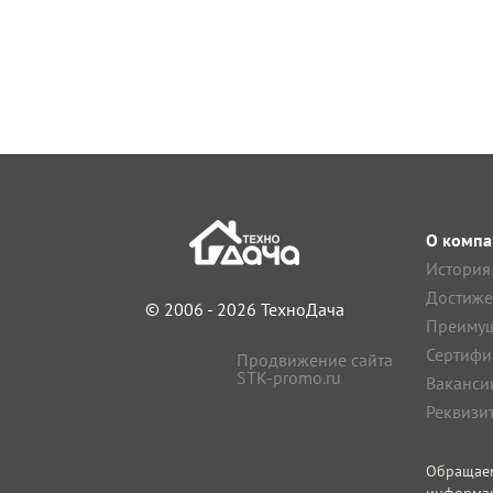
О компа
История
Достиже
© 2006 - 2026 ТехноДача
Преимущ
Сертифи
Продвижение сайта
STK-promo.ru
Ваканси
Реквизи
Обращае
информа