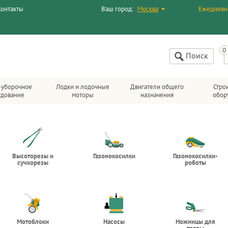
Контакты
Ваш город:
Москва
Ежедневн
Поиск
-уборочное
Лодки и лодочные
Двигатели общего
Стро
удование
моторы
назначения
обор
Высоторезы и
Газонокосилки
Газонокосилки-
сучкорезы
роботы
Мотоблоки
Насосы
Ножницы для