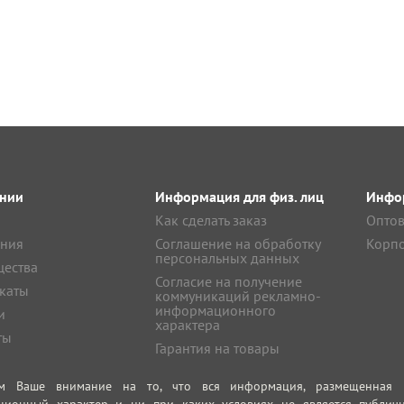
нии
Информация для физ. лиц
Инфор
Как сделать заказ
Оптов
ния
Соглашение на обработку
Корпо
персональных данных
ества
Согласие на получение
каты
коммуникаций рекламно-
информационного
и
характера
ты
Гарантия на товары
м Ваше внимание на то, что вся информация, размещенная на
ционный характер и ни при каких условиях не является публич