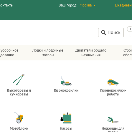
Контакты
Ваш город:
Москва
Ежедневн
Поиск
-уборочное
Лодки и лодочные
Двигатели общего
Стро
удование
моторы
назначения
обор
Высоторезы и
Газонокосилки
Газонокосилки-
сучкорезы
роботы
Мотоблоки
Насосы
Ножницы для