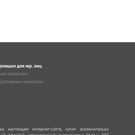
мация для юр. лиц
ым клиентам
ративным клиентам
 настоящем интернет-сайте, носит исключительно
ной офертой, определяемой положениями Статьи 437