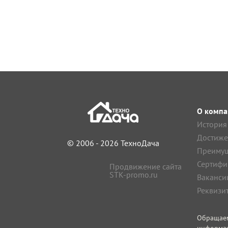
О компа
История
Достиже
© 2006 - 2026 ТехноДача
Преимущ
Сертифи
Продвижение сайта
STK-promo.ru
Ваканси
Реквизи
Обращае
информа