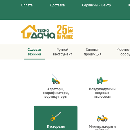
Оплата
Доставка
Сервисный центр
Садовая
Ручной
Силовая
Моечно
техника
инструмент
продукция
обор
Аэраторы,
Воздуходувки и
скарификаторы,
садовые
вертикуттеры
пылесосы
Кусторезы
Минитракторы и