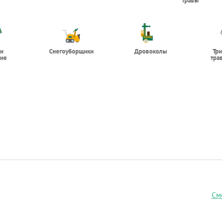
травы
 и
Снегоуборщики
Дровоколы
Тр
ие
тра
См