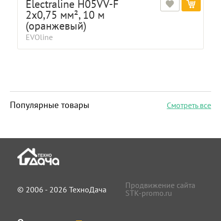
Electraline H05VV-F
2x0,75 мм², 10 м
(оранжевый)
EVOline
Популярные товары
Смотреть все
Продвижение сайта
© 2006 - 2026 ТехноДача
STK-promo.ru