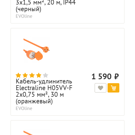
3x1,5 мм², 20 м, IP44
(черный)
EVOline
1 590
Кабель-удлинитель
Electraline H05VV-F
2x0,75 мм², 30 м
(оранжевый)
EVOline