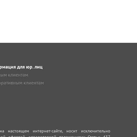
мация для юр. лиц
ым клиентам
ративным клиентам
 настоящем интернет-сайте, носит исключительно
ной офертой, определяемой положениями Статьи 437