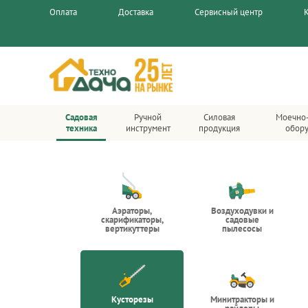
Оплата
Доставка
Сервисный центр
Садовая
Ручной
Силовая
Моечно
техника
инструмент
продукция
обор
Аэраторы,
Воздуходувки и
скарификаторы,
садовые
вертикуттеры
пылесосы
Кусторезы
Минитракторы и