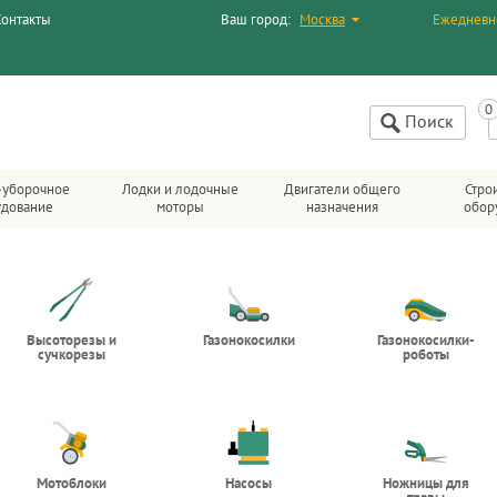
Контакты
Ваш город:
Москва
Ежедневн
Поиск
-уборочное
Лодки и лодочные
Двигатели общего
Стро
удование
моторы
назначения
обор
Высоторезы и
Газонокосилки
Газонокосилки-
сучкорезы
роботы
Мотоблоки
Насосы
Ножницы для