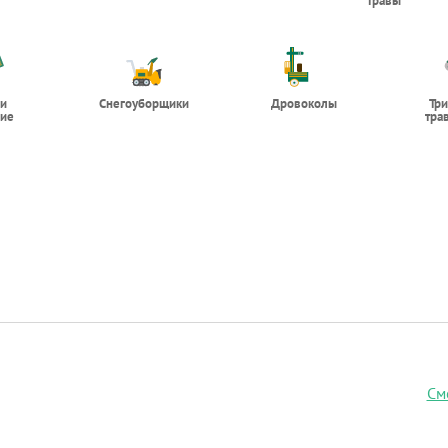
травы
 и
Снегоуборщики
Дровоколы
Тр
ие
тра
См