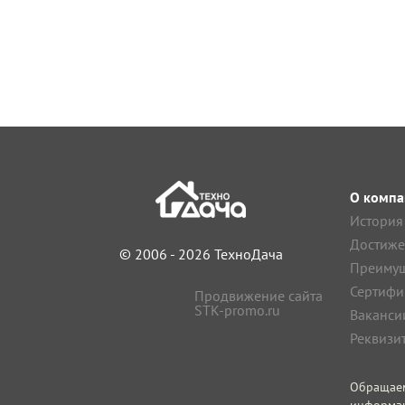
О компа
История
Достиже
© 2006 - 2026 ТехноДача
Преимущ
Сертифи
Продвижение сайта
STK-promo.ru
Ваканси
Реквизи
Обращае
информа