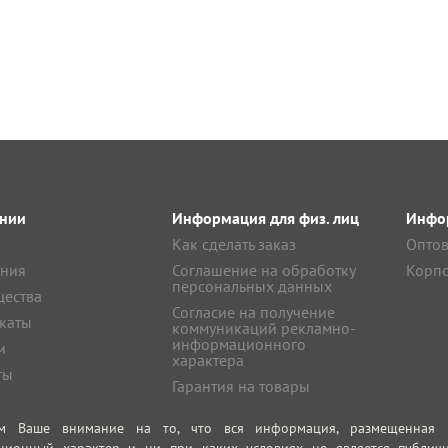
нии
Информация для физ. лиц
Инфор
Как сделать заказ
Оптов
ния
Соглашение на обработку
Корпо
персональных данных
ества
Согласие на получение
каты
коммуникаций рекламно-
информационного
и
характера
ты
Гарантия на товары
м Ваше внимание на то, что вся информация, размещенная на
ционный характер и ни при каких условиях не является публич