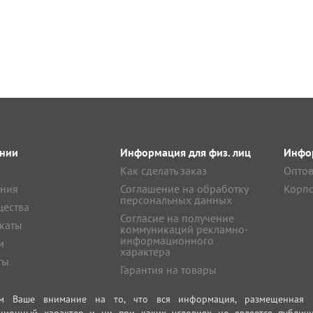
нии
Информация для физ. лиц
Инфор
Как сделать заказ
Оптов
ния
Соглашение на обработку
Корпо
персональных данных
ества
Согласие на получение
каты
коммуникаций рекламно-
информационного
и
характера
ты
Гарантия на товары
м Ваше внимание на то, что вся информация, размещенная на
ционный характер и ни при каких условиях не является публич