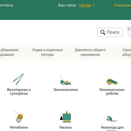
Контакты
Ваш город:
Москва
Ежедневн
Поиск
-уборочное
Лодки и лодочные
Двигатели общего
Стро
удование
моторы
назначения
обор
Высоторезы и
Газонокосилки
Газонокосилки-
сучкорезы
роботы
Мотоблоки
Насосы
Ножницы для