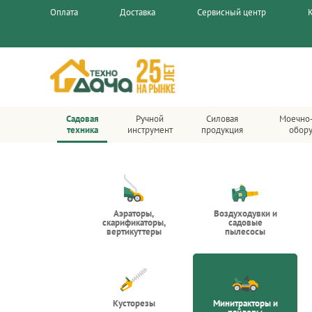
Оплата
Доставка
Сервисный центр
Садовая
Ручной
Силовая
Моечно
техника
инструмент
продукция
обор
Аэраторы,
Воздуходувки и
скарификаторы,
садовые
вертикуттеры
пылесосы
Кусторезы
Минитракторы и