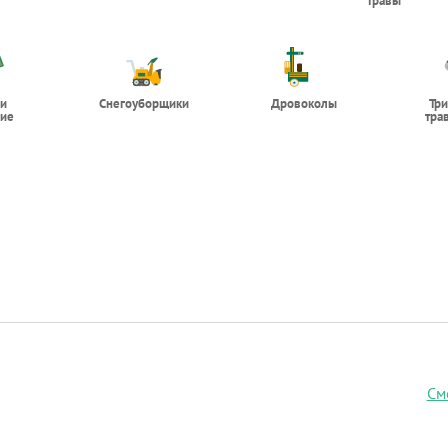
травы
 и
Снегоуборщики
Дровоколы
Тр
ие
тра
См