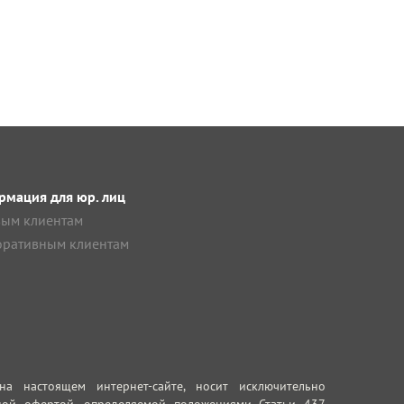
мация для юр. лиц
ым клиентам
ративным клиентам
 настоящем интернет-сайте, носит исключительно
ной офертой, определяемой положениями Статьи 437