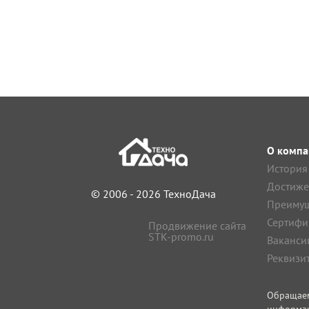
О компа
История
Достиже
© 2006 - 2026 ТехноДача
Преимущ
Сертифи
Продвижение сайта
STK-promo.ru
Ваканси
Реквизи
Обращае
информа