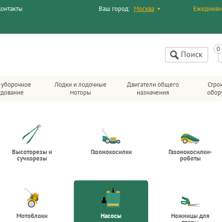
Контакты
Ваш город:
Москва
Ежедневн
Поиск
-уборочное
Лодки и лодочные
Двигатели общего
Стро
удование
моторы
назначения
обор
Высоторезы и
Газонокосилки
Газонокосилки-
сучкорезы
роботы
Мотоблоки
Насосы
Ножницы для