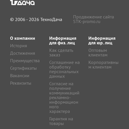
Продвижение сайта
© 2006 - 2026 ТехноДача
STK-promo.ru
О компании
Информация
Информация
для физ. лиц
для юр. лиц
История
Как сделать
Оптовым
Достижения
заказ
клиентам
Преимущества
Соглашение на
Корпоративны
обработку
м клиентам
Сертификаты
персональных
Вакансии
данных
Реквизиты
Согласие на
получение
коммуникаций
рекламно-
информацион
ного
характера
Гарантия на
товары