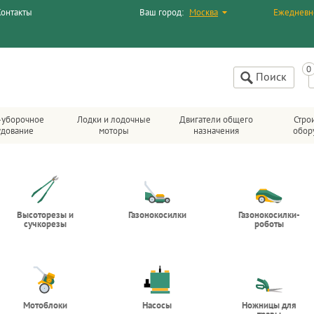
Контакты
Ваш город:
Москва
Ежедневн
Поиск
-уборочное
Лодки и лодочные
Двигатели общего
Стро
удование
моторы
назначения
обор
Высоторезы и
Газонокосилки
Газонокосилки-
сучкорезы
роботы
Мотоблоки
Насосы
Ножницы для