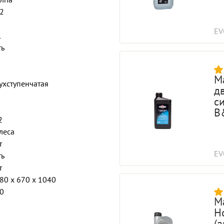
2
EV
1
ть
М
ухступенчатая
д
с
B
2
леса
т
EV
ть
т
80 x 670 x 1040
0
М
H
(