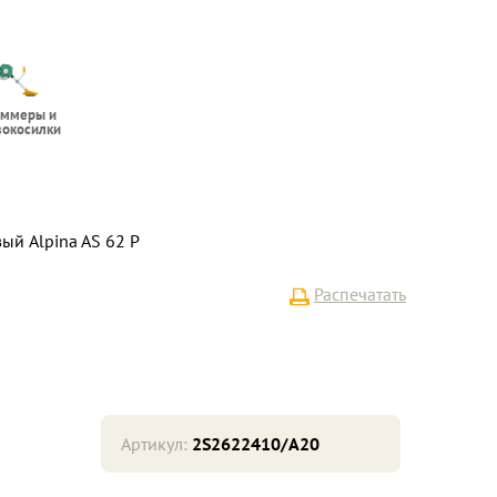
иммеры и
вокосилки
й Alpina AS 62 P
Распечатать
Артикул:
2S2622410/A20