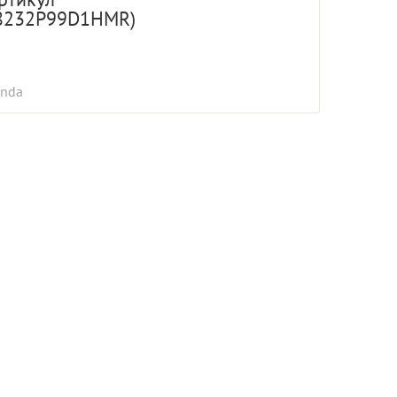
8232P99D1HMR)
nda