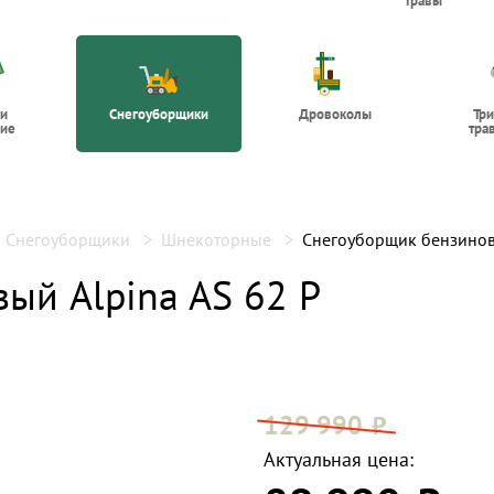
травы
 и
Снегоуборщики
Дровоколы
Тр
ие
тра
Снегоуборщики
Шнекоторные
Снегоуборщик бензиновы
ый Alpina AS 62 P
129 990
Актуальная цена: