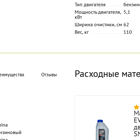
Тип двигателя
бензин
Мощность двигателя,
5,1
кВт
Ширина очистики, см
62
Вес, кг
110
Расходные мат
еимущества
Отзывы
М
E
pina
д
нзиновый
SN
pina