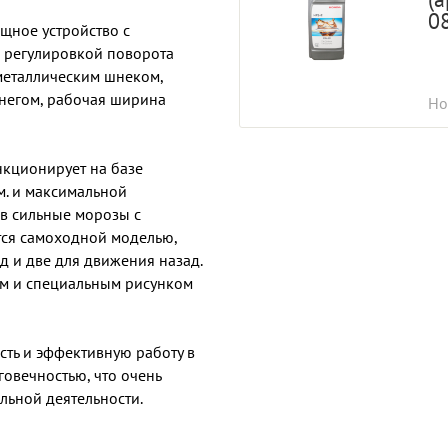
0
щное устройство с
с регулировкой поворота
металлическим шнеком,
снегом, рабочая ширина
Ho
нкционирует на базе
м. и максимальной
 в сильные морозы с
тся самоходной моделью,
д и две для движения назад.
м и специальным рисунком
ть и эффективную работу в
овечностью, что очень
ьной деятельности.