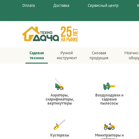
Оплата
Доставка
Сервисный центр
Садовая
Ручной
Силовая
Моечно
техника
инструмент
продукция
обор
Аэраторы,
Воздуходувки и
скарификаторы,
садовые
вертикуттеры
пылесосы
Кусторезы
Минитракторы и