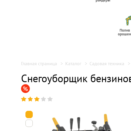
райдеры
Полив
орошен
Главная страница
Каталог
Садовая техника
Снегоуборщик бензинов
1
2