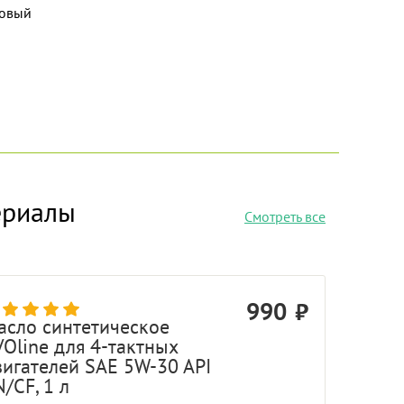
овый
ериалы
Смотреть все
990
асло синтетическое
VOline для 4-тактных
вигателей SAE 5W-30 API
/CF, 1 л