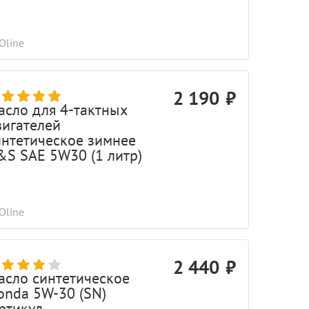
Oline
2 190
асло для 4-тактных
вигателей
интетическое зимнее
&S SAE 5W30 (1 литр)
Oline
2 440
асло синтетическое
onda 5W-30 (SN)
артикул