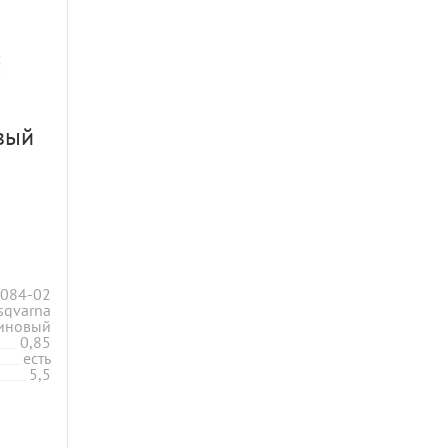
вый
084-02
sqvarna
иновый
0,85
есть
5,5