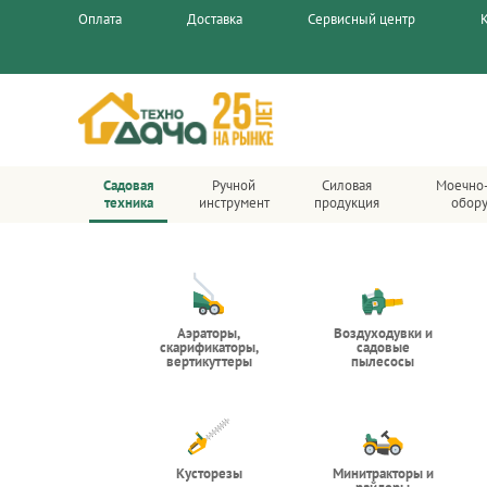
Оплата
Доставка
Сервисный центр
Садовая
Ручной
Силовая
Моечно
техника
инструмент
продукция
обор
Аэраторы,
Воздуходувки и
скарификаторы,
садовые
вертикуттеры
пылесосы
Кусторезы
Минитракторы и