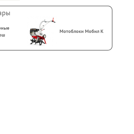
ары
рные
Мотоблоки Мобил К
Бош