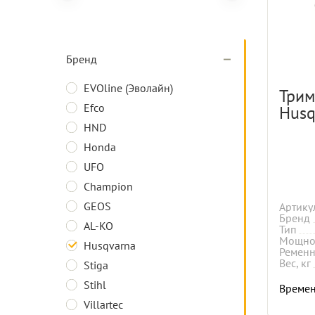
Бренд
EVOline (Эволайн)
Трим
Efco
Husq
HND
Honda
UFO
Champion
GEOS
Артику
Бренд
AL-KO
Тип
Мощнос
Husqvarna
Ременн
Вес, кг
Stiga
Stihl
Времен
Villartec