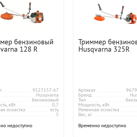
мер бензиновый
Триммер бензино
varna 128 R
Husqvarna 325R
л
9527157-67
Артикул
9679
Husqvarna
Бренд
Hu
бензиновый
Тип
бенз
ть, кВт
0,7
Мощность, кВт
ая оснастка
есть
Ременная оснастка
5
Вес, кг
но недоступно
Временно недоступно