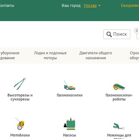
Контакты
Ваш город:
Москва
Ежедневн
Поиск
-уборочное
Лодки и лодочные
Двигатели общего
Стро
удование
моторы
назначения
обор
Высоторезы и
Газонокосилки
Газонокосилки-
сучкорезы
роботы
Мотоблоки
Насосы
Ножницы для