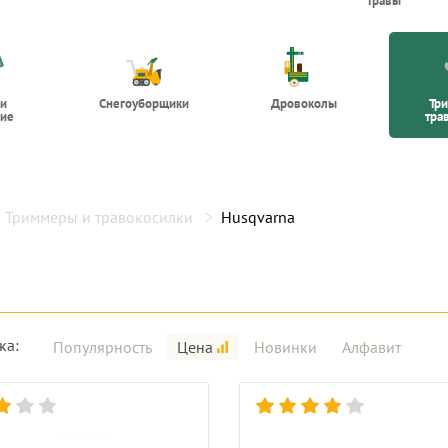
травы
 и
Снегоуборщики
Дровоколы
Тр
ие
тра
Триммеры и травокосилки
Husqvarna
ка:
Популярность
Цена
Новинки
Алфавит