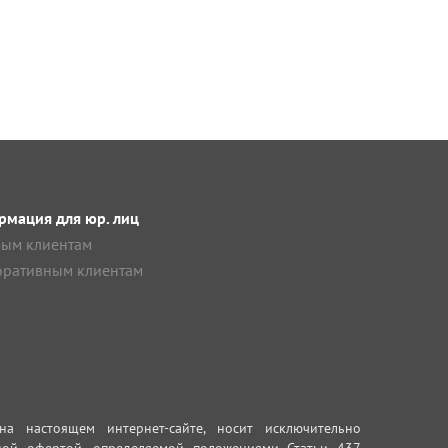
мация для юр. лиц
ым клиентам
ративным клиентам
 настоящем интернет-сайте, носит исключительно
ной офертой, определяемой положениями Статьи 437