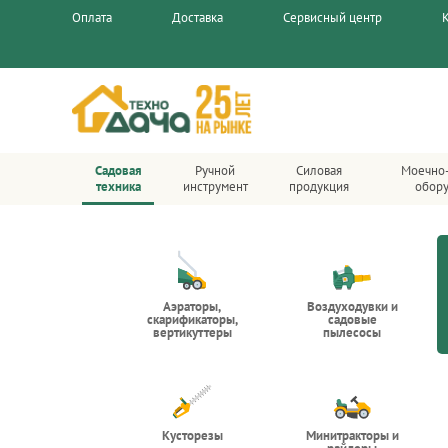
Оплата
Доставка
Сервисный центр
Садовая
Ручной
Силовая
Моечно
техника
инструмент
продукция
обор
Аэраторы,
Воздуходувки и
скарификаторы,
садовые
вертикуттеры
пылесосы
Кусторезы
Минитракторы и