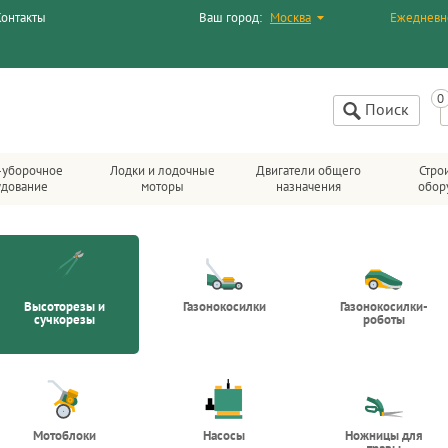
Контакты
Ваш город:
Москва
Ежедневн
Поиск
-уборочное
Лодки и лодочные
Двигатели общего
Стро
удование
моторы
назначения
обор
Высоторезы и
Газонокосилки
Газонокосилки-
сучкорезы
роботы
Мотоблоки
Насосы
Ножницы для