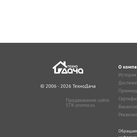
О компа
История
Достиже
© 2006 - 2026 ТехноДача
Преимущ
Сертифи
Продвижение сайта
STK-promo.ru
Ваканси
Реквизи
Обращае
информа