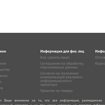
нии
Информация для физ. лиц
Инфор
Как сделать заказ
Оптов
ния
Соглашение на обработку
Корпо
персональных данных
ества
Согласие на получение
каты
коммуникаций рекламно-
информационного
и
характера
ты
Гарантия на товары
м Ваше внимание на то, что вся информация, размещенная на
ционный характер и ни при каких условиях не является публич