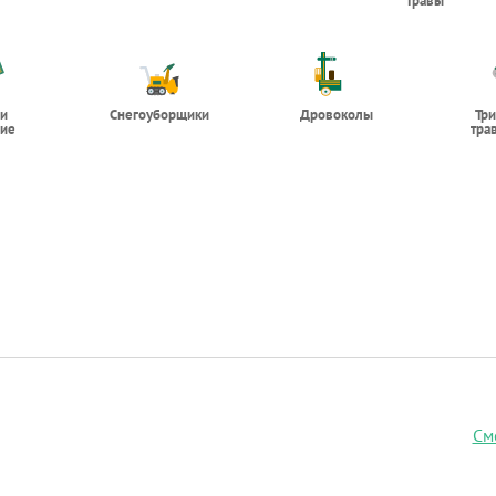
травы
 и
Снегоуборщики
Дровоколы
Тр
ие
тра
См