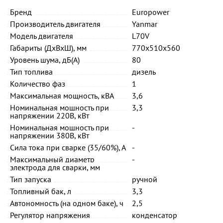
Бренд
Europower
Производитель двигателя
Yanmar
Модель двигателя
L70V
Габариты (ДхВхШ), мм
770х510х560
Уровень шума, дБ(А)
80
Тип топлива
дизель
Количество фаз
1
Максимальная мощность, кВА
3,6
Номинальная мощность при
3,3
напряжении 220В, кВт
Номинальная мощность при
-
напряжении 380В, кВт
Сила тока при сварке (35/60%), А
-
Максимальный диаметр
-
электрода для сварки, мм
Тип запуска
ручной
Топливный бак, л
3,3
Автономность (на одном баке), ч
2,5
Регулятор напряжения
конденсатор