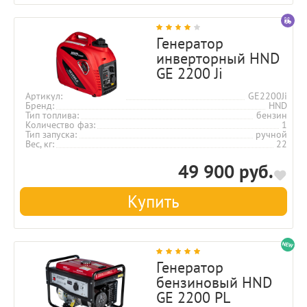
Генератор
инверторный HND
GE 2200 Ji
Артикул
GE2200Ji
Бренд
HND
Тип топлива
бензин
Количество фаз
1
Тип запуска
ручной
Вес, кг
22
49 900 руб.
Купить
Генератор
бензиновый HND
GE 2200 PL