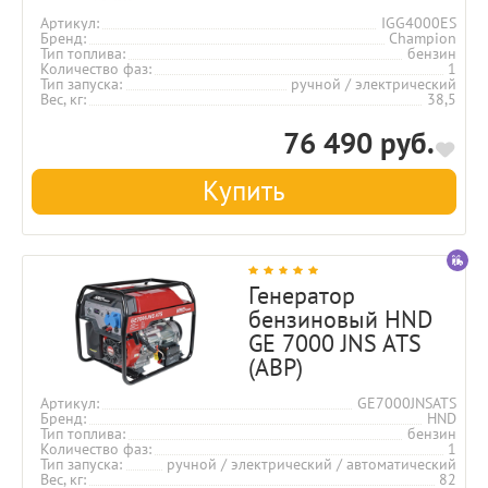
Артикул
IGG4000ES
Бренд
Champion
Тип топлива
бензин
Количество фаз
1
Тип запуска
ручной / электрический
Вес, кг
38,5
76 490 руб.
Купить
Генератор
бензиновый HND
GE 7000 JNS ATS
(АВР)
Артикул
GE7000JNSATS
Бренд
HND
Тип топлива
бензин
Количество фаз
1
Тип запуска
ручной / электрический / автоматический
Вес, кг
82