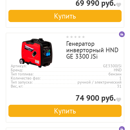
69 990 руб.
Купить
Генератор
инверторный HND
GE 3300 JSi
Артикул
GE3300JSi
Бренд
HND
Тип топлива
бензин
Количество фаз
1
Тип запуска
ручной / электрический
Вес, кг
31
74 900 руб.
Купить