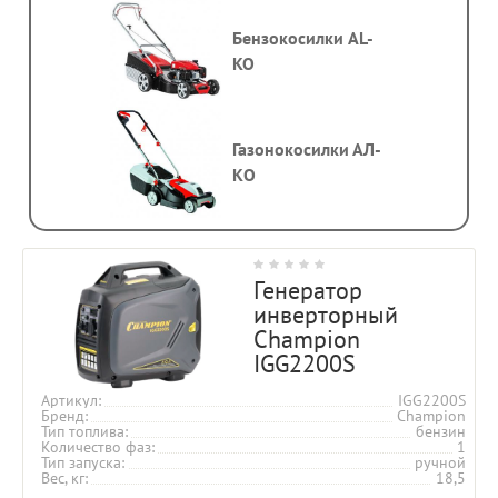
Бензокосилки AL-
KO
Газонокосилки АЛ-
КО
Генератор
инверторный
Champion
IGG2200S
Артикул
IGG2200S
Бренд
Champion
Тип топлива
бензин
Количество фаз
1
Тип запуска
ручной
Вес, кг
18,5