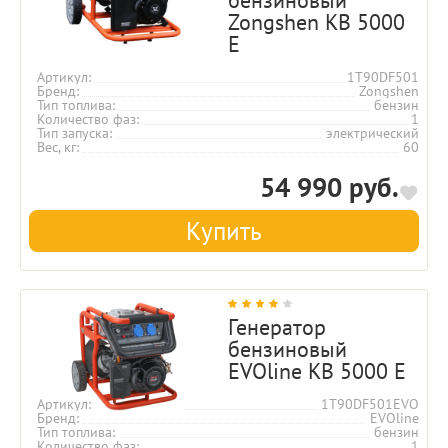
Zongshen KB 5000
E
Артикул
1T90DF501
Бренд
Zongshen
Тип топлива
бензин
Количество фаз
1
Тип запуска
электрический
Вес, кг
60
54 990 руб.
Купить
Генератор
бензиновый
EVOline KB 5000 E
Артикул
1T90DF501EVO
Бренд
EVOline
Тип топлива
бензин
Количество фаз
1