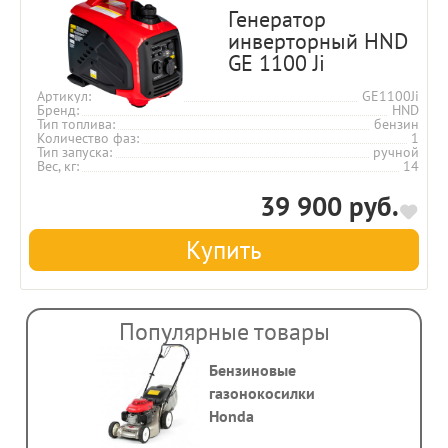
Генератор
инверторный HND
GE 1100 Ji
Артикул
GE1100Ji
Бренд
HND
Тип топлива
бензин
Количество фаз
1
Тип запуска
ручной
Вес, кг
14
39 900 руб.
Купить
Популярные товары
Бензиновые
газонокосилки
Honda