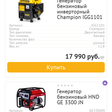
Генератор
бензиновый
инверторный
Champion IGG1101
Артикул
IGG1101
Бренд
Champion
Тип двигателя
Двухтактный
Тип топлива
бензин
Количество фаз
1
Тип запуска
ручной
Вес, кг
11,8
17 990 руб.
Купить
Генератор
бензиновый HND
GE 3300 JN
Артикул
GE3300JN