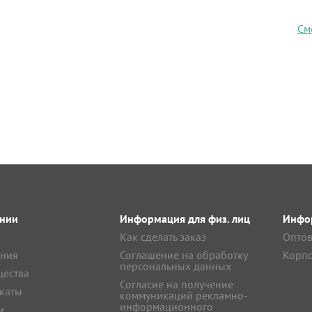
См
нии
Информация для физ. лиц
Инфор
Как сделать заказ
Оптов
ния
Соглашение на обработку
Корпо
персональных данных
ества
Согласие на получение
каты
коммуникаций рекламно-
информационного
и