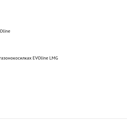
Oline
газонокосилках EVOline LMG