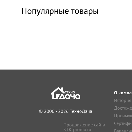
Популярные товары
О компа
История
Достиже
© 2006 - 2026 ТехноДача
Преимущ
Сертифи
Продвижение сайта
STK-promo.ru
Ваканси