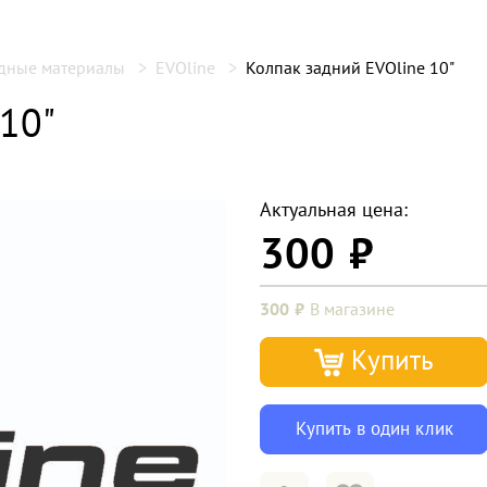
одные материалы
EVOline
Колпак задний EVOline 10"
10"
Актуальная цена:
300
300
В магазине
Купить
Купить в один клик