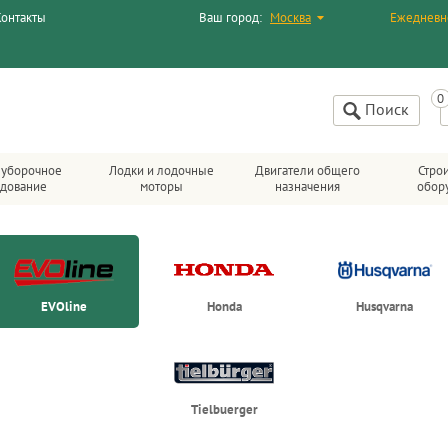
Контакты
Ваш город:
Москва
Ежедневн
Поиск
уборочное
Лодки и лодочные
Двигатели общего
Стро
дование
моторы
назначения
обор
EVOline
Honda
Husqvarna
Tielbuerger