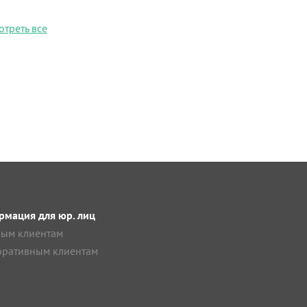
отреть все
мация для юр. лиц
ым клиентам
ративным клиентам