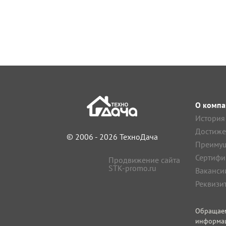
О компа
История
Достиже
© 2006 - 2026 ТехноДача
Преимущ
Сертифи
Продвижение сайта
STK-promo.ru
Ваканси
Реквизи
Обращае
информа