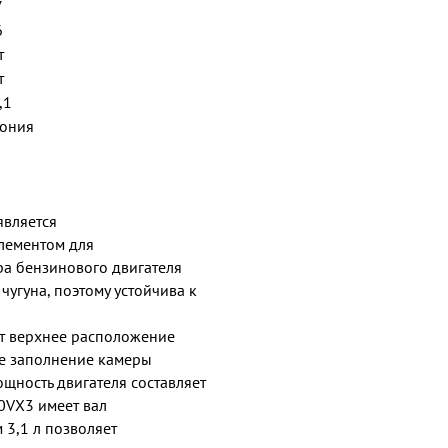
7
6
т
т
,1
ония
является
лементом для
ра бензинового двигателя
угуна, поэтому устойчива к
т верхнее расположение
ое заполнение камеры
щность двигателя составляет
00VX3 имеет вал
3,1 л позволяет