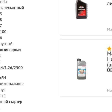
nda
л
тырехтактный
3
8
7
Ма
100
6
нусный
анзисторная
М
8
H
4
(
,4/1,26/2500
0
х54
ризонтальное
нус
Ho
 : 1
чной стартер
1