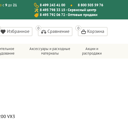
о
с
9
до
21
8 499 243 41 00
8 800 505 59 76
8 495 798 33 15 - Сервисный центр
8 495 792 06 72 - Оптовые продажи
Избранное
Сравнение
Корзина
ительное
Аксессуары и расходные
Акции и
удование
материалы
распродажи
200 VX3