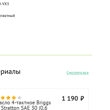
H-VX3
хтактный
ериалы
Смотреть все
1 190
асло 4-тактное Briggs
Stratton SAE 30 (0,6