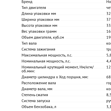
Бренд
Ho
Тип двигателя
че
Длина упаковки мм
32
Ширина упаковки мм
37
Высота упаковки мм
33
Вес упаковки грамм
16
Объем двигателя, куб.см
19
Тип вала
ко
Система зажигания
тр
Максимальная мощность, л.с.
5,
Номинальная мощность, л.с.
4,
Номинальный крутящий момент, Нм/кгм/
12
об.мин:
Диаметр цилиндра x Ход поршня, мм:
68
Расположение вала
го
Диаметр вала, мм
ко
Степень сжатия
8,5
Система запуска
ру
Объем бензобака, л
3,