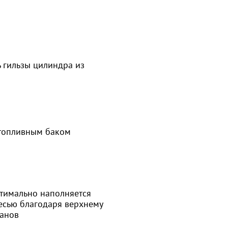
 гильзы цилиндра из
 топливным баком
тимально наполняется
есью благодаря верхнему
анов