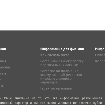
нии
Информация для физ. лиц
Инфор
Как сделать заказ
Оптов
ния
Соглашение на обработку
Корпо
персональных данных
ества
Согласие на получение
каты
коммуникаций рекламно-
информационного
и
характера
ты
Гарантия на товары
м Ваше внимание на то, что вся информация, размещенная на
ционный характер и ни при каких условиях не является публич