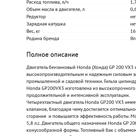
Расход топлива, л/ч
1,
Объем масла в двигателе, л
0,
Редуктор
не
Зарядная катушка
не
Вес, кг
16
Родина бренда
Яп
Полное описание
Двигатель бензиновый Honda (Хонда) GP 200 VX3 
высокопроизводительным и надежным силовым э
промышленной и садовой техники. Гильза цилинд
Honda GP200VX3 изготовлена из высокопрочного ч
продолжительной и интенсивной эксплуатации.
Четырехтактный двигатель Honda GP200 VX3 имее
клапанов, благодаря чему достигается оптимальн
сгорания и повышается эффективность работы. Мо
5,8 л.с. Двигатель общего назначения Honda GP 2
конусообразной формы. Топливный бак с объемом 