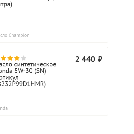
итра)
сло Champion
2 440
асло синтетическое
onda 5W-30 (SN)
артикул
8232P99D1HMR)
nda