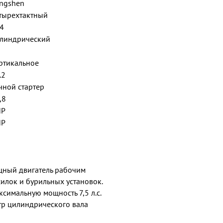
ngshen
тырехтактный
4
линдрический
ртикальное
.2
чной стартер
,8
НР
НР
щный двигатель рабочим
силок и бурильных установок.
симальную мощность 7,5 л.с.
етр цилиндрического вала