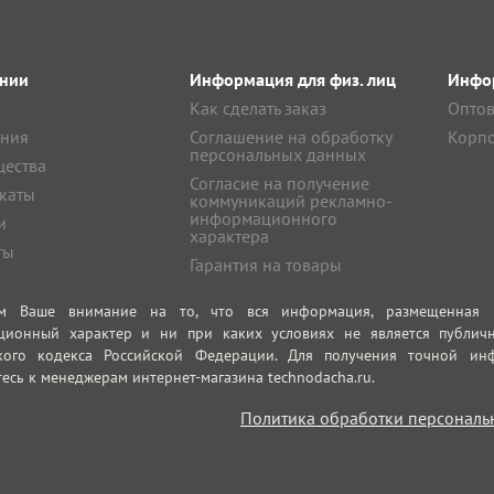
нии
Информация для физ. лиц
Инфор
Как сделать заказ
Оптов
ния
Соглашение на обработку
Корпо
персональных данных
ества
Согласие на получение
каты
коммуникаций рекламно-
информационного
и
характера
ты
Гарантия на товары
м Ваше внимание на то, что вся информация, размещенная на
ционный характер и ни при каких условиях не является публич
кого кодекса Российской Федерации. Для получения точной инф
есь к менеджерам интернет-магазина technodacha.ru.
Политика обработки персональ