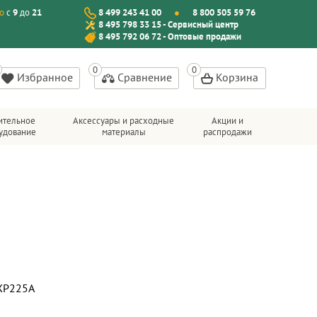
о
с
9
до
21
8 499 243 41 00
8 800 505 59 76
8 495 798 33 15 - Сервисный центр
8 495 792 06 72 - Оптовые продажи
Избранное
Сравнение
Корзина
ительное
Аксессуары и расходные
Акции и
удование
материалы
распродажи
 XP225A