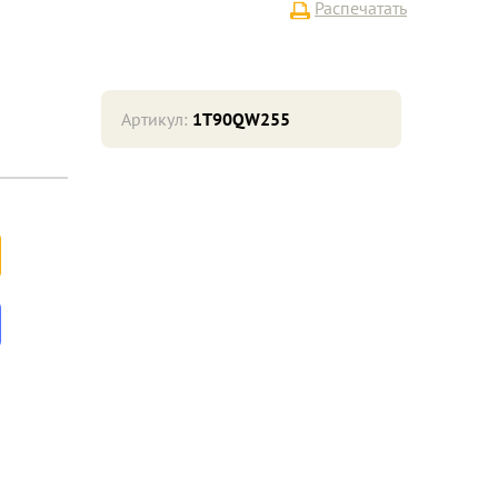
Распечатать
Артикул:
1T90QW255