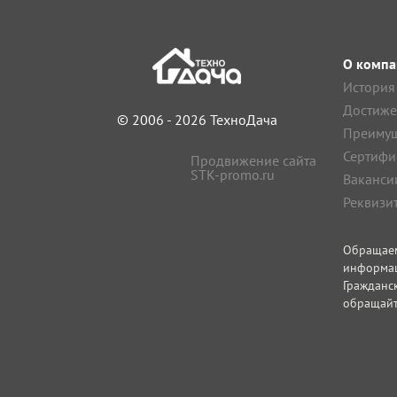
О компа
История
Достиже
© 2006 - 2026 ТехноДача
Преимущ
Сертифи
Продвижение сайта
STK-promo.ru
Ваканси
Реквизи
Обращае
информа
Гражданс
обращайт