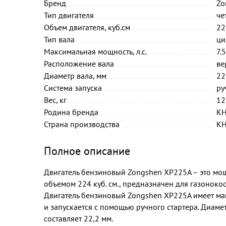
Бренд
Zo
Тип двигателя
че
Объем двигателя, куб.см
22
Тип вала
ци
Максимальная мощность, л.с.
7.5
Расположение вала
ве
Диаметр вала, мм
22
Система запуска
ру
Вес, кг
12
Родина бренда
К
Страна производства
К
Полное описание
Двигатель бензиновый Zongshen XP225A – это мо
объемом 224 куб. см., предназначен для газоноко
Двигатель бензиновый Zongshen XP225A имеет мак
и запускается с помощью ручного стартера. Диам
составляет 22,2 мм.