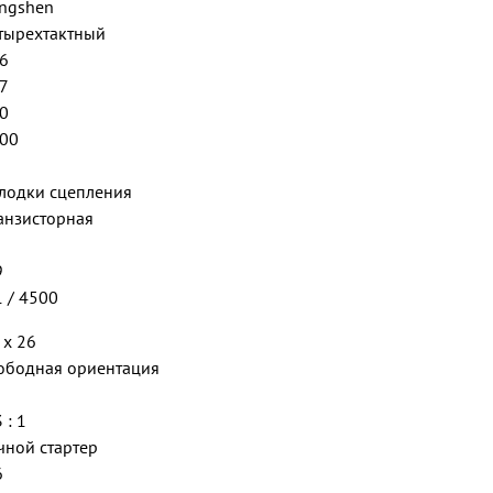
ngshen
тырехтактный
6
7
0
00
лодки сцепления
анзисторная
9
1 / 4500
 х 26
ободная ориентация
 : 1
чной стартер
6