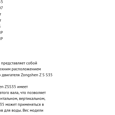
55
07
т
т
3
НР
НР
 представляет собой
ерхним расположением
 двигателя Zongshen Z S S35
en ZSS35 имеет
ого вала, что позволяет
нтальном, вертикальном,
 35 может применяться в
ов для воды. Вес модели