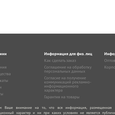
нии
Информация для физ. лиц
Инфор
Как сделать заказ
Оптов
ния
Соглашение на обработку
Корпо
персональных данных
ества
Согласие на получение
каты
коммуникаций рекламно-
информационного
и
характера
ты
Гарантия на товары
м Ваше внимание на то, что вся информация, размещенная на
ционный характер и ни при каких условиях не является публич