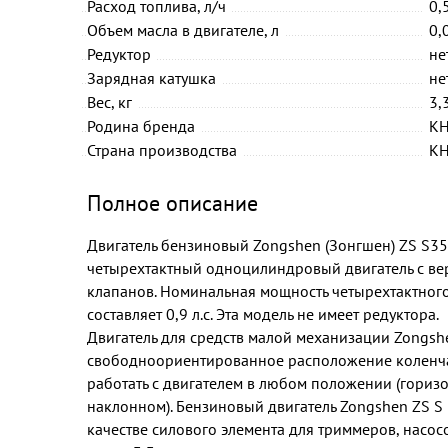
Расход топлива, л/ч
0,
Объем масла в двигателе, л
0,
Редуктор
не
Зарядная катушка
не
Вес, кг
3,
Родина бренда
К
Страна производства
К
Полное описание
Двигатель бензиновый Zongshen (Зонгшен) ZS S35
четырехтактный одноцилиндровый двигатель с в
клапанов. Номинальная мощность четырехтактного
составляет 0,9 л.с. Эта модель не имеет редуктора.
Двигатель для средств малой механизации Zongsh
свободноориентированное расположение коленчат
работать с двигателем в любом положении (горизо
наклонном). Бензиновый двигатель Zongshen ZS S
качестве силового элемента для триммеров, насос