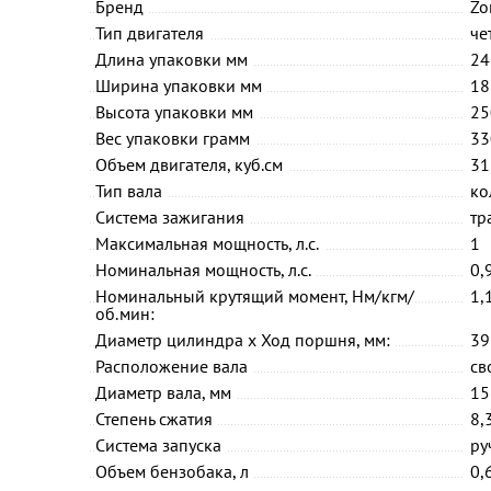
Бренд
Zo
Тип двигателя
че
Длина упаковки мм
24
Ширина упаковки мм
18
Высота упаковки мм
25
Вес упаковки грамм
33
Объем двигателя, куб.см
31
Тип вала
ко
Система зажигания
тр
Максимальная мощность, л.с.
1
Номинальная мощность, л.с.
0,
Номинальный крутящий момент, Нм/кгм/
1,
об.мин:
Диаметр цилиндра x Ход поршня, мм:
39
Расположение вала
св
Диаметр вала, мм
15
Степень сжатия
8,3
Система запуска
ру
Объем бензобака, л
0,