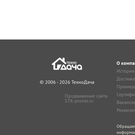
О компа
История
Достиже
© 2006 - 2026 ТехноДача
Преимущ
Сертифи
Продвижение сайта
STK-promo.ru
Ваканси
Реквизи
Обращае
информа