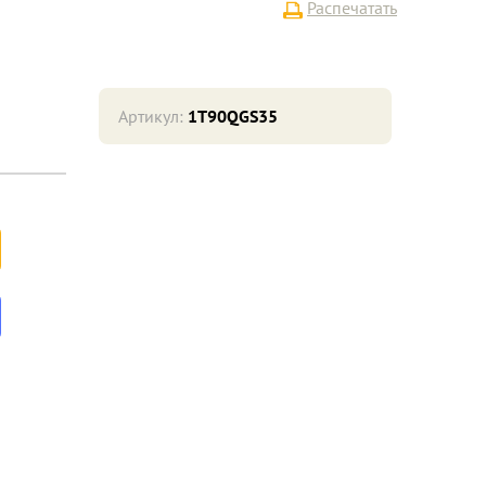
Распечатать
Артикул:
1T90QGS35