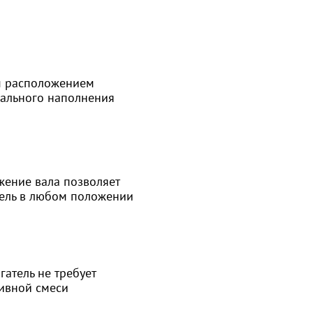
м расположением
ального наполнения
ение вала позволяет
тель в любом положении
атель не требует
ивной смеси