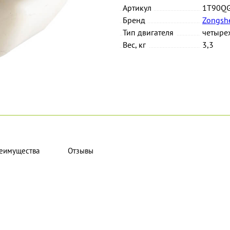
Артикул
1T90Q
Бренд
Zongsh
Тип двигателя
четыре
Вес, кг
3,3
еимущества
Отзывы