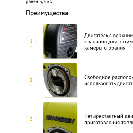
равен 3,3 кг.
Преимущества
Двигатель с верхни
1
клапанов для оптим
камеры сгорания
Свободное располож
2
использовать двига
Четырехтактный двиг
3
приготовления топл