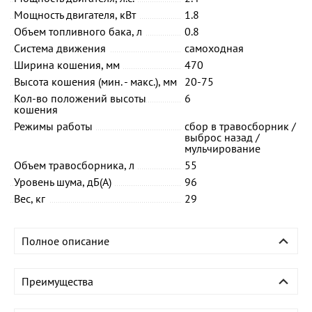
Мощность двигателя, кВт
1.8
Объем топливного бака, л
0.8
Система движения
самоходная
Ширина кошения, мм
470
Высота кошения (мин. - макс.), мм
20-75
Кол-во положений высоты
6
кошения
Режимы работы
сбор в травосборник /
выброс назад /
мульчирование
Объем травосборника, л
55
Уровень шума, дБ(А)
96
Вес, кг
29
Полное описание
Преимущества