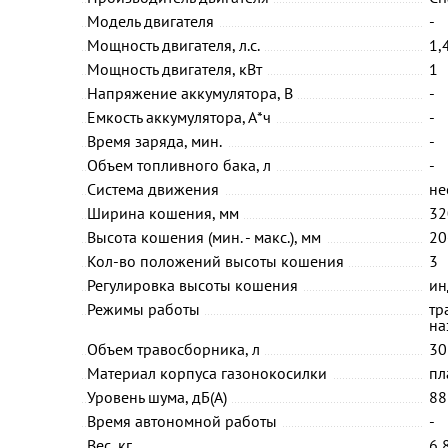
Модель двигателя
-
Мощность двигателя, л.с.
1,
Мощность двигателя, кВт
1
Напряжение аккумулятора, В
-
Емкость аккумулятора, А*ч
-
Время заряда, мин.
-
Объем топливного бака, л
-
Система движения
не
Ширина кошения, мм
32
Высота кошения (мин. - макс.), мм
20
Кол-во положений высоты кошения
3
Регулировка высоты кошения
ин
Режимы работы
тр
на
Объем травосборника, л
30
Материал корпуса газонокосилки
пл
Уровень шума, дБ(А)
88
Время автономной работы
-
Вес, кг
6,