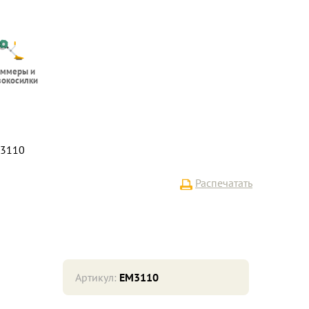
иммеры и
вокосилки
M3110
Распечатать
Артикул:
EM3110