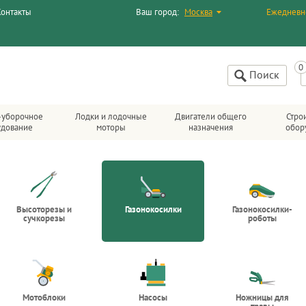
Контакты
Ваш город:
Москва
Ежедневн
Поиск
-уборочное
Лодки и лодочные
Двигатели общего
Стро
удование
моторы
назначения
обор
Высоторезы и
Газонокосилки
Газонокосилки-
сучкорезы
роботы
Мотоблоки
Насосы
Ножницы для