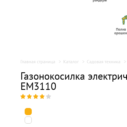
райдеры
Полив
орошен
Главная страница
Каталог
Садовая техника
Газонокосилка электри
EM3110
1
2