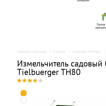
райдеры
Полив
орошен
Главная страница
Каталог
Садовая техника
Измельчитель садовый
Tielbuerger TH80
1
2