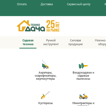
Оплата
Доставка
Сервисный центр
Садовая
Ручной
Силовая
Моечно
техника
инструмент
продукция
обор
Аэраторы,
Воздуходувки и
скарификаторы,
садовые
вертикуттеры
пылесосы
Кусторезы
Минитракторы и