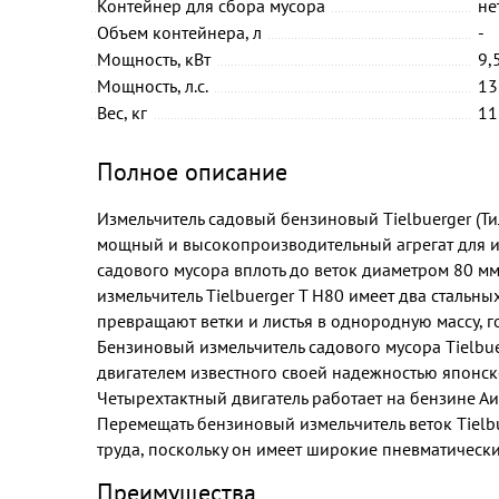
Контейнер для сбора мусора
не
Объем контейнера, л
-
Мощность, кВт
9,
Мощность, л.с.
13
Вес, кг
11
Полное описание
Измельчитель садовый бензиновый Tielbuerger (Ти
мощный и высокопроизводительный агрегат для 
садового мусора вплоть до веток диаметром 80 м
измельчитель Tielbuerger T H80 имеет два стальны
превращают ветки и листья в однородную массу, 
Бензиновый измельчитель садового мусора Tielbue
двигателем известного своей надежностью японск
Четырехтактный двигатель работает на бензине Аи-
Перемещать бензиновый измельчитель веток Tielbu
труда, поскольку он имеет широкие пневматическ
Преимущества