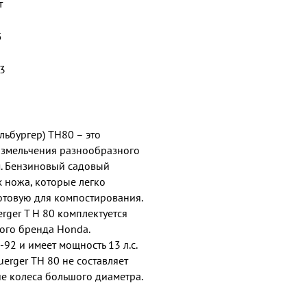
т
5
3
льбургер) TH80 – это
измельчения разнообразного
м. Бензиновый садовый
х ножа, которые легко
готовую для компостирования.
rger T H 80 комплектуется
ого бренда Honda.
92 и имеет мощность 13 л.с.
erger TH 80 не составляет
ие колеса большого диаметра.