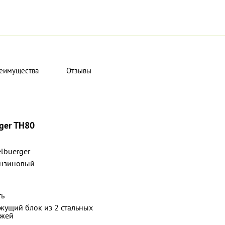
еимущества
Отзывы
ger TH80
elbuerger
нзиновый
ть
жущий блок из 2 стальных
жей