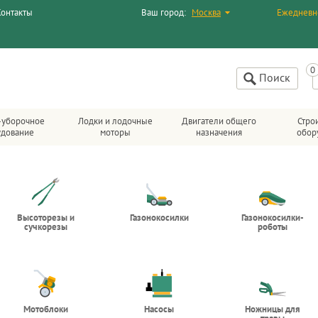
Контакты
Ваш город:
Москва
Ежедневн
Поиск
-уборочное
Лодки и лодочные
Двигатели общего
Стро
удование
моторы
назначения
обор
Высоторезы и
Газонокосилки
Газонокосилки-
сучкорезы
роботы
Мотоблоки
Насосы
Ножницы для