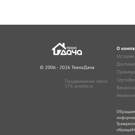
О компа
История
Достиже
© 2006 - 2026 ТехноДача
Преимущ
Сертифи
Продвижение сайта
STK-promo.ru
Ваканси
Реквизи
Обращае
информа
Гражданс
обращайт