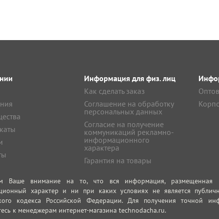
нии
Информация для физ. лиц
Инфор
Как сделать заказ
Оптов
ния
Соглашение на обработку
Корпо
персональных данных
ества
Согласие на получение
каты
коммуникаций рекламно-
информационного
и
характера
ты
Гарантия на товары
м Ваше внимание на то, что вся информация, размещенная на
ционный характер и ни при каких условиях не является публич
кого кодекса Российской Федерации. Для получения точной инф
есь к менеджерам интернет-магазина technodacha.ru.