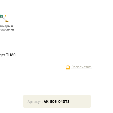
иммеры и
вокосилки
ger TH80
Распечатать
Артикул:
AK-503-040TS