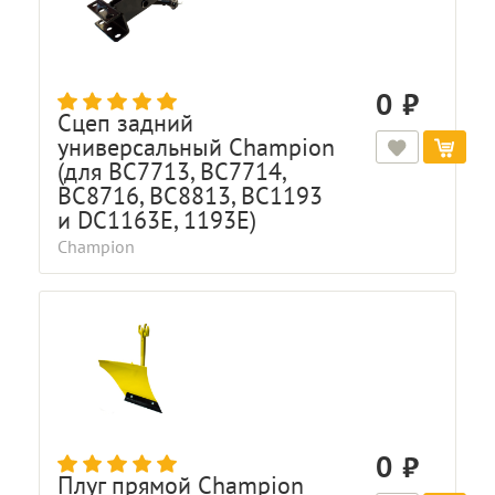
0
Сцеп задний
универсальный Champion
(для ВС7713, BC7714,
BC8716, ВС8813, ВС1193
и DC1163E, 1193E)
Champion
0
Плуг прямой Champion