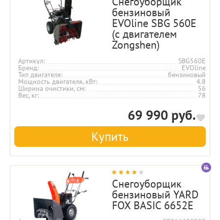
Снегоуборщик
бензиновый
EVOline SBG 560E
(с двигателем
Zongshen)
Артикул
SBG560E
Бренд
EVOline
Тип двигателя
бензиновый
Мощность двигателя, кВт
4.8
Ширина очистики, см
56
Вес, кг
78
69 990 руб.
Купить
Снегоуборщик
бензиновый YARD
FOX BASIC 6652E