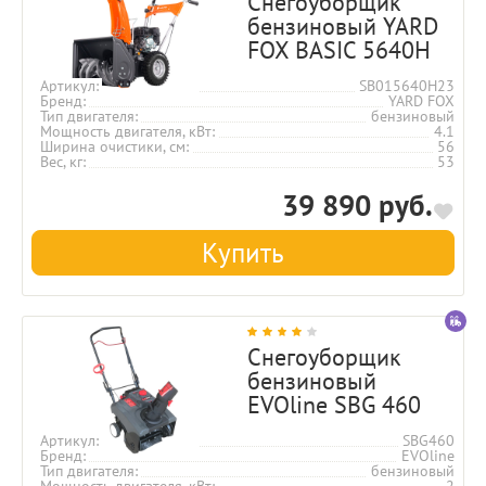
Снегоуборщик
бензиновый YARD
FOX BASIC 5640H
Артикул
SB015640H23
Бренд
YARD FOX
Тип двигателя
бензиновый
Мощность двигателя, кВт
4.1
Ширина очистики, см
56
Вес, кг
53
39 890 руб.
Купить
Снегоуборщик
бензиновый
EVOline SBG 460
Артикул
SBG460
Бренд
EVOline
Тип двигателя
бензиновый
Мощность двигателя, кВт
2