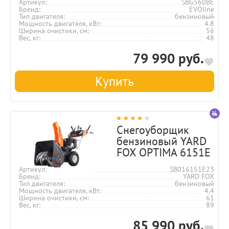
Артикул
SBG560BE
Бренд
EVOline
Тип двигателя
бензиновый
Мощность двигателя, кВт
4.8
Ширина очистики, см
56
Вес, кг
48
79 990 руб.
Купить
Снегоуборщик
бензиновый YARD
FOX OPTIMA 6151E
Артикул
SB016151E23
Бренд
YARD FOX
Тип двигателя
бензиновый
Мощность двигателя, кВт
4.4
Ширина очистики, см
61
Вес, кг
89
85 990 руб.