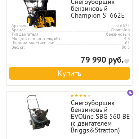
Снегоуборщик
бензиновый
Champion ST662E
Артикул
ST662E
Бренд
Champion
Тип двигателя
бензиновый
Мощность двигателя, кВт
4.8
Ширина очистики, см
61
Вес, кг
80.5
79 990 руб.
Купить
Снегоуборщик
бензиновый
EVOline SBG 560 BE
(с двигателем
Briggs&Stratton)