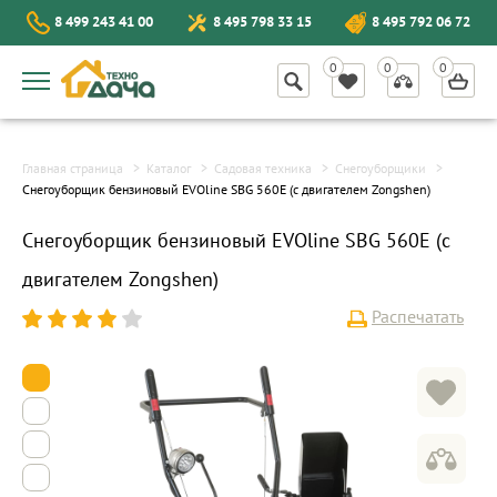
8 499 243 41 00
8 495 798 33 15
8 495 792 06 72
Главная страница
Каталог
Садовая техника
Снегоуборщики
Снегоуборщик бензиновый EVOline SBG 560E (с двигателем Zongshen)
Снегоуборщик бензиновый EVOline SBG 560E (с
двигателем Zongshen)
Распечатать
1
2
3
4