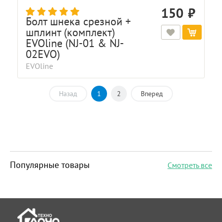
150
Болт шнека срезной +
шплинт (комплект)
EVOline (NJ-01 & NJ-
02EVO)
EVOline
Назад
1
2
Вперед
Популярные товары
Смотреть все