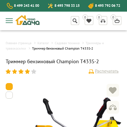
8 499 243 41 00
8 495 798 33 15
8 495 792 06 72
Главная страница
Каталог
Садовая техника
Триммеры и
травокосилки
Триммер бензиновый Champion Т433S-2
Триммер бензиновый Champion Т433S-2
Распечатать
1
2