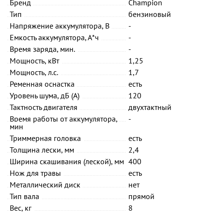
Бренд
Champion
Тип
бензиновый
Напряжение аккумулятора, В
-
Емкость аккумулятора, А*ч
-
Время заряда, мин.
-
Мощность, кВт
1,25
Мощность, л.с.
1,7
Ременная оснастка
есть
Уровень шума, дБ (А)
120
Тактность двигателя
двухтактный
Время работы от аккумулятора,
-
мин
Триммерная головка
есть
Толщина лески, мм
2,4
Ширина скашивания (леской), мм
400
Нож для травы
есть
Металлический диск
нет
Тип вала
прямой
Вес, кг
8