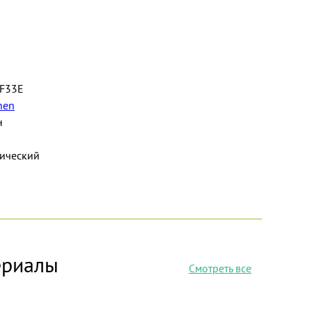
F33E
hen
н
рический
ериалы
Смотреть все