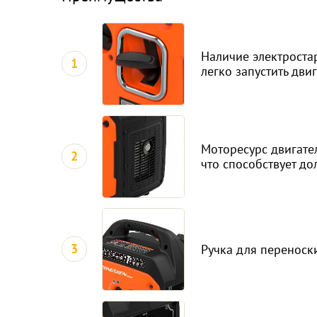
Наличие электроста
1
легко запустить дви
Моторесурс двигате
2
что способствует д
3
Ручка для переноск