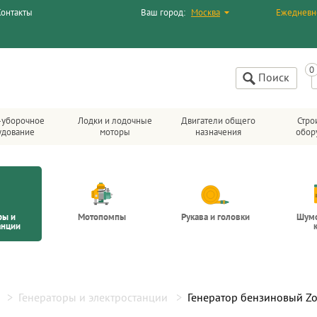
Контакты
Ваш город:
Москва
Ежедневн
Поиск
-уборочное
Лодки и лодочные
Двигатели общего
Стро
удование
моторы
назначения
обор
ры и
Мотопомпы
Рукава и головки
Шум
анции
Генераторы и электростанции
Генератор бензиновый Z