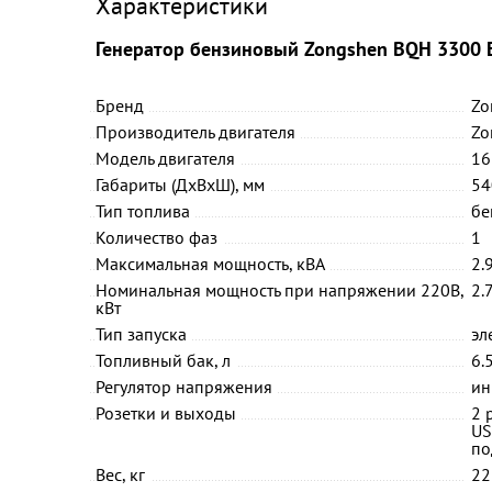
Характеристики
Генератор бензиновый Zongshen BQH 3300 
Бренд
Zo
Производитель двигателя
Zo
Модель двигателя
16
Габариты (ДхВхШ), мм
54
Тип топлива
бе
Количество фаз
1
Максимальная мощность, кВА
2.
Номинальная мощность при напряжении 220В,
2.
кВт
Тип запуска
эл
Топливный бак, л
6.
Регулятор напряжения
ин
Розетки и выходы
2 
US
по
Вес, кг
22