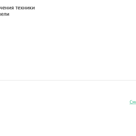
чения техники
нели
См