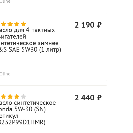
Oline
2 190
асло для 4-тактных
вигателей
интетическое зимнее
&S SAE 5W30 (1 литр)
Oline
2 440
асло синтетическое
onda 5W-30 (SN)
артикул
8232P99D1HMR)