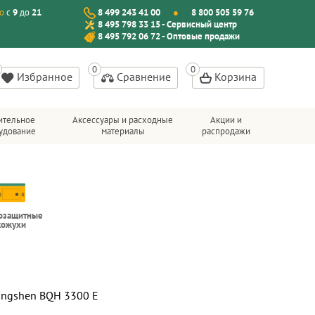
о
с
9
до
21
8 499 243 41 00
8 800 505 59 76
8 495 798 33 15 - Сервисный центр
8 495 792 06 72 - Оптовые продажи
Избранное
Сравнение
Корзина
ительное
Аксессуары и расходные
Акции и
удование
материалы
распродажи
озащитные
кожухи
ongshen BQH 3300 E