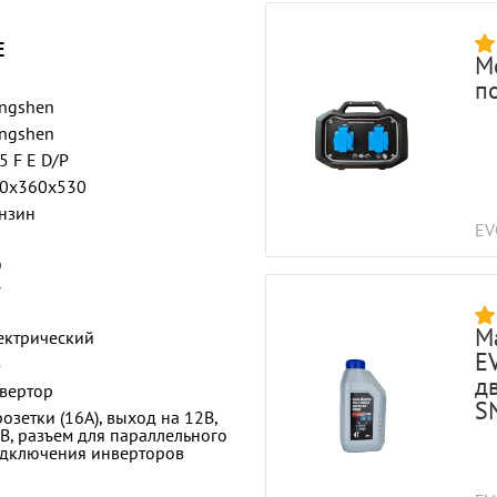
E
М
п
ngshen
ngshen
5 F E D/P
0x360x530
нзин
EV
9
7
М
ектрический
E
5
д
вертор
SN
розетки (16A), выход на 12В,
B, разъем для параллельного
дключения инверторов