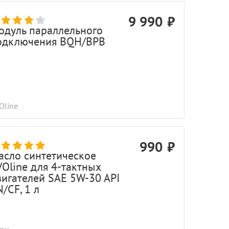
9 990
одуль параллельного
одключения BQH/BPB
Oline
990
асло синтетическое
VOline для 4-тактных
вигателей SAE 5W-30 API
/CF, 1 л