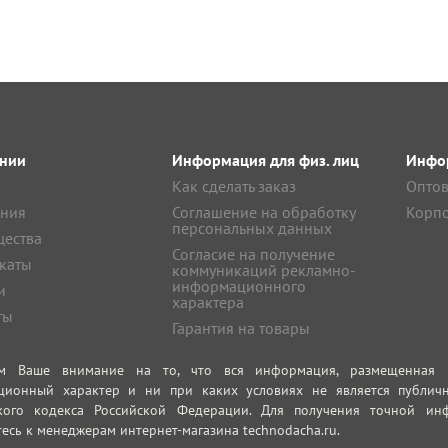
нии
Информация для физ. лиц
Инфор
Как сделать заказ
Оптов
ния
Соглашение на обработку
Корпо
персональных данных
ества
Согласие на получение
каты
коммуникаций рекламно-
информационного
и
характера
ты
Гарантия на товары
м Ваше внимание на то, что вся информация, размещенная на
ционный характер и ни при каких условиях не является публич
кого кодекса Российской Федерации. Для получения точной инф
есь к менеджерам интернет-магазина technodacha.ru.