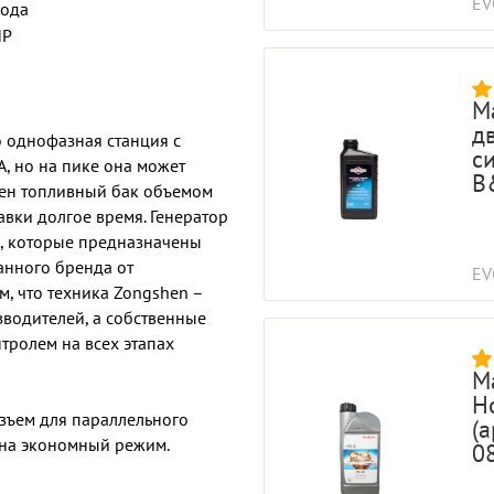
EV
года
НР
М
д
 однофазная станция с
с
, но на пике она может
B
влен топливный бак объемом
авки долгое время. Генератор
в, которые предназначены
анного бренда от
EV
м, что техника Zongshen –
водителей, а собственные
тролем на всех этапах
М
H
азъем для параллельного
(
 на экономный режим.
0