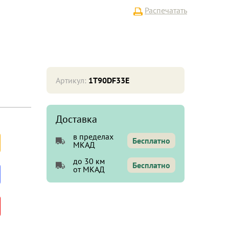
Распечатать
Артикул:
1T90DF33E
Доставка
в пределах
Бесплатно
МКАД
до 30 км
Бесплатно
от МКАД