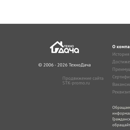
О компа
История
Достиже
© 2006 - 2026 ТехноДача
Преимущ
Сертифи
Продвижение сайта
STK-promo.ru
Ваканси
Реквизи
Обращае
информа
Гражданс
обращайт