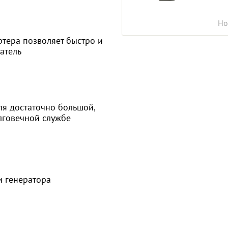
Ho
ртера позволяет быстро и
гатель
ля достаточно большой,
олговечной службе
и генератора