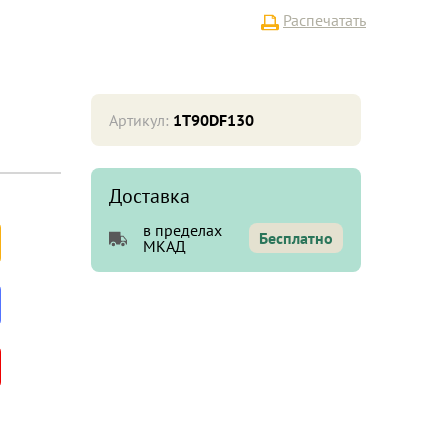
Распечатать
Артикул:
1T90DF130
Доставка
в пределах
Бесплатно
МКАД