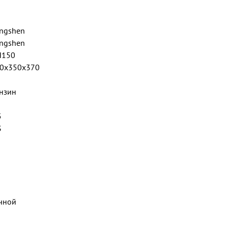
ngshen
ngshen
H150
0х350х370
нзин
5
3
чной