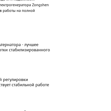
электрогенератора Zongshen
ов работы на полной
тернатора - лучшее
отки стабилизированного
й регулировки
твует стабильной работе