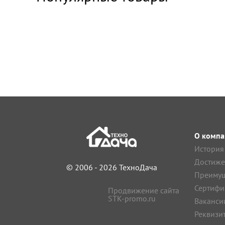
О компа
История
Достиже
© 2006 - 2026 ТехноДача
Преимущ
Сертифи
Продвижение сайта
STK-promo.ru
Ваканси
Реквизи