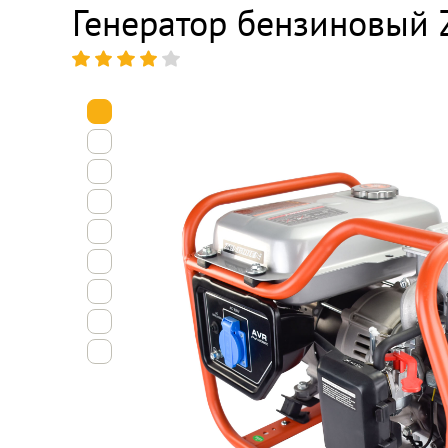
Генератор бензиновый 
1
2
3
4
5
6
7
8
9