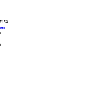
F130
hen
н
й