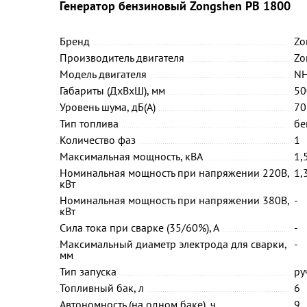
Генератор бензиновый Zongshen PB 1800
Бренд
Zo
Производитель двигателя
Zo
Модель двигателя
N
Габариты (ДхВхШ), мм
50
Уровень шума, дБ(А)
70
Тип топлива
бе
Количество фаз
1
Максимальная мощность, кВА
1,
Номинальная мощность при напряжении 220В,
1,
кВт
Номинальная мощность при напряжении 380В,
-
кВт
Сила тока при сварке (35/60%), А
-
Максимальный диаметр электрода для сварки,
-
мм
Тип запуска
ру
Топливный бак, л
6
Автономность (на одном баке), ч
9