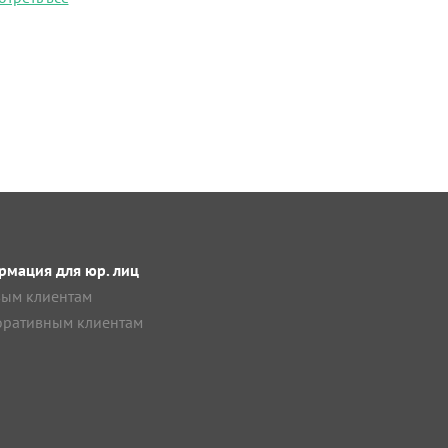
мация для юр. лиц
ым клиентам
ративным клиентам