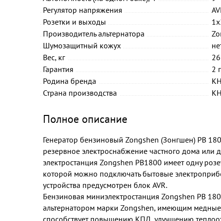
Регулятор напряжения
AV
Розетки и выходы
1х
Производитель альтернатора
Zo
Шумозащитный кожух
не
Вес, кг
26
Гарантия
2 
Родина бренда
К
Страна производства
К
Полное описание
Генератор бензиновый Zongshen (Зонгшен) PB 18
резервное электроснабжение частного дома или д
электростанция Zongshen PB1800 имеет одну розет
которой можно подключать бытовые электроприб
устройства предусмотрен блок AVR.
Бензиновая миниэлектростанция Zongshen PB 180
альтернатором марки Zongshen, имеющим медные 
способствует повышению КПД, улучшению теплоо