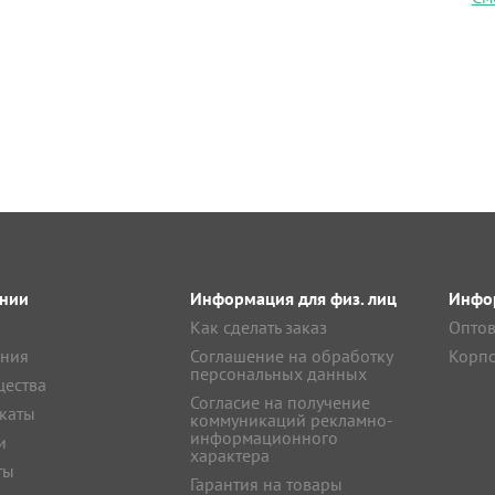
нии
Информация для физ. лиц
Инфор
Как сделать заказ
Оптов
ния
Соглашение на обработку
Корпо
персональных данных
ества
Согласие на получение
каты
коммуникаций рекламно-
информационного
и
характера
ты
Гарантия на товары