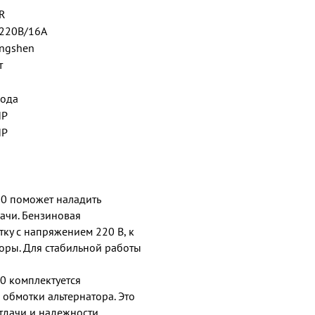
R
220В/16А
ngshen
т
года
НР
НР
00 поможет наладить
ачи. Бензиновая
ку с напряжением 220 В, к
оры. Для стабильной работы
0 комплектуется
обмотки альтернатора. Это
тдачи и надежности