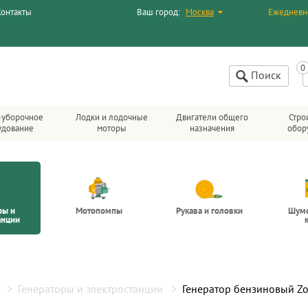
Контакты
Ваш город:
Москва
Ежедневн
Поиск
-уборочное
Лодки и лодочные
Двигатели общего
Стро
удование
моторы
назначения
обор
ры и
Мотопомпы
Рукава и головки
Шум
анции
Генераторы и электростанции
Генератор бензиновый Z