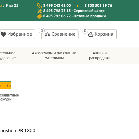
о
с
9
до
21
8 499 243 41 00
8 800 505 59 76
8 495 798 33 15 - Сервисный центр
8 495 792 06 72 - Оптовые продажи
Избранное
Сравнение
Корзина
ительное
Аксессуары и расходные
Акции и
удование
материалы
распродажи
озащитные
кожухи
ongshen PB 1800