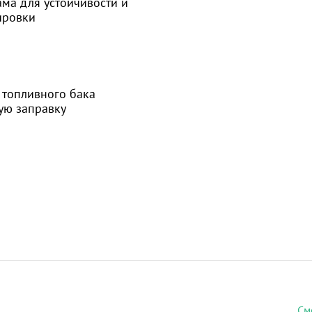
ама для устойчивости и
ировки
 топливного бака
ую заправку
См