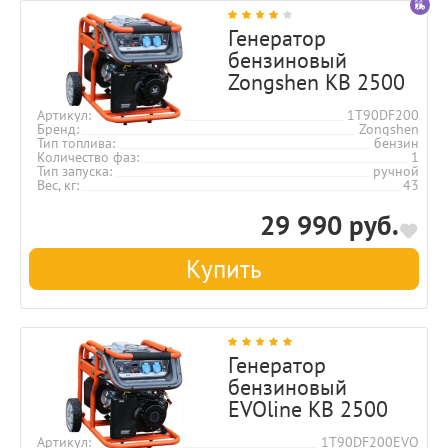
Генератор
бензиновый
Zongshen KB 2500
Артикул
1T90DF200
Бренд
Zongshen
Тип топлива
бензин
Количество фаз
1
Тип запуска
ручной
Вес, кг
43
29 990 руб.
Купить
Генератор
бензиновый
EVOline KB 2500
Артикул
1T90DF200EVO