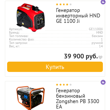
Генератор
инверторный HND
GE 1100 Ji
Артикул
GE1100Ji
Бренд
HND
Тип топлива
бензин
Количество фаз
1
Тип запуска
ручной
Вес, кг
14
39 900 руб.
Купить
Генератор
бензиновый
Zongshen PB 3300
EA