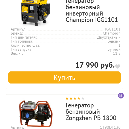
Генератор
бензиновый
инверторный
Champion IGG1101
Артикул
IGG1101
Бренд
Champion
Тип двигателя
Двухтактный
Тип топлива
бензин
Количество фаз
1
Тип запуска
ручной
Вес, кг
11,8
17 990 руб.
Купить
Генератор
бензиновый
Zongshen PB 1800
Артикул
1T90DF130