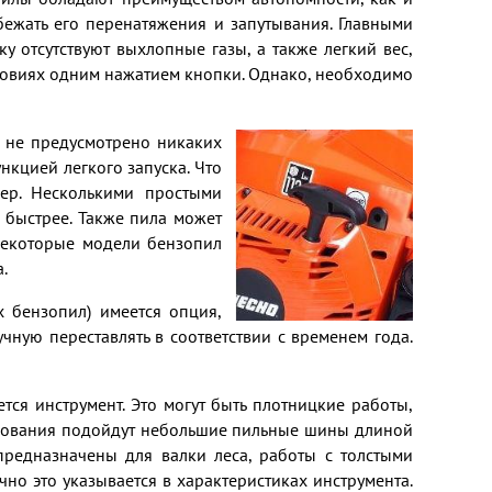
бежать его перенатяжения и запутывания. Главными
 отсутствуют выхлопные газы, а также легкий вес,
ловиях одним нажатием кнопки. Однако, необходимо
х не предусмотрено никаких
нкцией легкого запуска. Что
мер. Несколькими простыми
 быстрее. Также пила может
 некоторые модели бензопил
.
х бензопил) имеется опция,
ную переставлять в соответствии с временем года.
ся инструмент. Это могут быть плотницкие работы,
ользования подойдут небольшие пильные шины длиной
редназначены для валки леса, работы с толстыми
о это указывается в характеристиках инструмента.