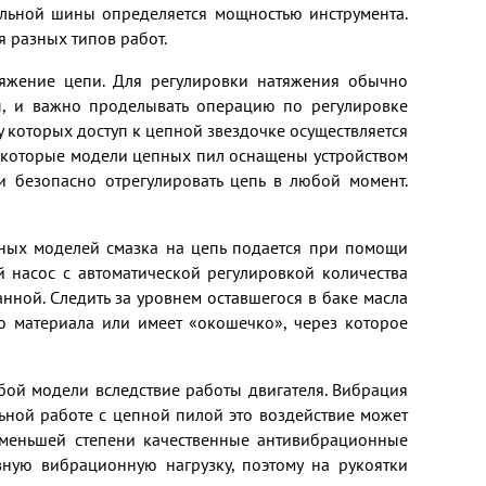
ильной шины определяется мощностью инструмента.
 разных типов работ.
тяжение цепи. Для регулировки натяжения обычно
ы, и важно проделывать операцию по регулировке
 у которых доступ к цепной звездочке осуществляется
 некоторые модели цепных пил оснащены устройством
и безопасно отрегулировать цепь в любой момент.
нных моделей смазка на цепь подается при помощи
 насос с автоматической регулировкой количества
анной. Следить за уровнем оставшегося в баке масла
о материала или имеет «окошечко», через которое
бой модели вследствие работы двигателя. Вибрация
ьной работе с цепной пилой это воздействие может
 меньшей степени качественные антивибрационные
ную вибрационную нагрузку, поэтому на рукоятки