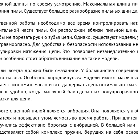
ужной длины по своему усмотрению. Максимальная длина п
ния пилы. Существует большое разнообразие пильных шин для
твенной работы необходимо все время контролировать на
онтальной части пилы. Он расположен вблизи пильной шин
бы не порезать руки о зубья цепи. Однако, существуют модели,
е травмоопасно. Для удобства и безопасности использования
улировки натяжения цепи. Это позволяет незамедлительно 
 особенно стоит обратить внимание на такие модели.
илы всегда должна быть смазанной. У большинства совреме
го насоса. Особенно «продвинутые» модели имеют масляный
ает сэкономить масло и всегда держать цепь оптимально смаз
чень удобно, когда масляный бак сделан из полупрозрачног
азки для цепи.
оте с цепной пилой является вибрация. Она появляется у лю
вателя и повышает утомляемость во время работы. При длител
аучились эффективно бороться с вибрацией. В большей или
едставляют собой комплекс пружин, берущих на себя основ