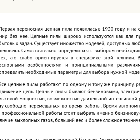
Первая переносная цепная пила появилась в 1930 году, и на
мир без нее. Цепные пилы широко используются как для пр
бытовых задач. Существует множество моделей, доступных лю
человека. Самостоятельно определиться с выбором необходи
тех, кто слабо ориентируется в специфике этой техники. 
основными особенностями и принципиальными различия
определить необходимые параметры для выбора нужной моде
Все цепные пилы работают по одному и тому же принципу, ра
движение цепь. Цепные пилы бывают бензиновыми, электрич
высокой мощностью, возможностью длительной интенсивной р
ьцу свободно перемещаться во время работы. Время автоно
я профессиональной работы стоит выбрать именно бензинову
аличие выхлопных газов, больший вес и более сложное техни
от розетки или от аккумуляторной батареи. Аккумуляторные