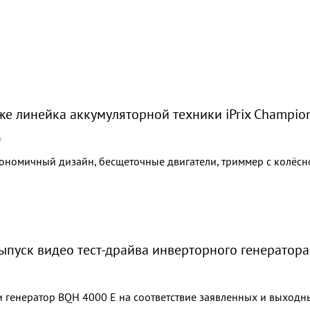
же линейка аккумуляторной техники iPrix Champio
6
ономичный дизайн, бесщеточные двигатели, триммер с колёсно
ыпуск видео тест-драйва инверторного генератора
 генератор BQH 4000 E на соответствие заявленных и выходны