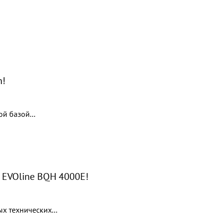
n!
й базой...
 EVOline BQH 4000E!
х технических...