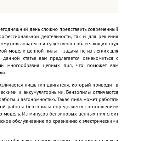
 сегодняшний день сложно представить современный
офессиональной деятельности, так и для решения
бому пользователю и существенно облегчающих труд
мой модели цепной пилы – задача не из легких для
В данной статье вам предлагается ознакомиться с
ми многообразия цепных пил, что поможет вам
ли.
зличается лишь тип двигателя, который приводит в
ескими и аккумуляторными. Бензопилы отличаются
аботы и автономностью. Такая пила может работать
мной работы бензопилы определяется соотношением
ю модель. Из минусов бензиновых цепных пил стоит
ческое обслуживание по сравнению с электрическими
 пилы обладают преимуществом автономности, как и