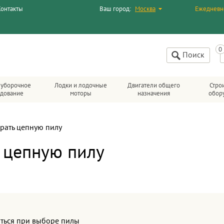
Контакты
Ваш город:
Москва
Ежедневн
Поиск
уборочное
Лодки и лодочные
Двигатели общего
Стро
удование
моторы
назначения
обор
рать цепную пилу
 цепную пилу
иться при выборе пилы