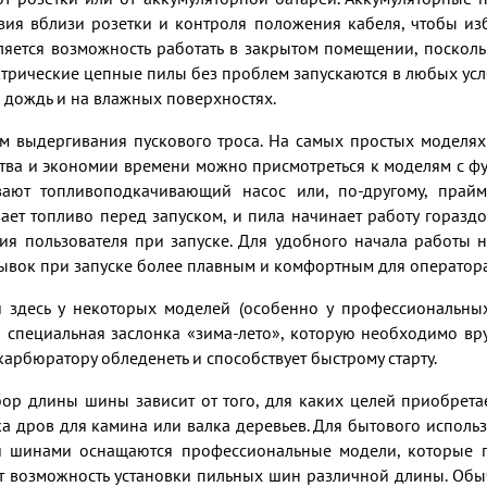
вия вблизи розетки и контроля положения кабеля, чтобы из
ется возможность работать в закрытом помещении, поскольку
ектрические цепные пилы без проблем запускаются в любых ус
 дождь и на влажных поверхностях.
м выдергивания пускового троса. На самых простых моделя
ства и экономии времени можно присмотреться к моделям с фу
вают топливоподкачивающий насос или, по-другому, прай
ет топливо перед запуском, и пила начинает работу гораздо
лия пользователя при запуске. Для удобного начала работы
ывок при запуске более плавным и комфортным для оператора
 и здесь у некоторых моделей (особенно у профессиональны
 специальная заслонка «зима-лето», которую необходимо вруч
карбюратору обледенеть и способствует быстрому старту.
ор длины шины зависит от того, для каких целей приобретает
товка дров для камина или валка деревьев. Для бытового исп
 шинами оснащаются профессиональные модели, которые п
 возможность установки пильных шин различной длины. Обычн