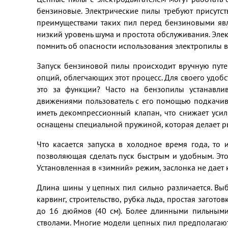
бензиновые. Электрические пилы требуют присутст
преимуществами таких пил перед бензиновыми явля
низкий уровень шума и простота обслуживания. Эл
помнить об опасности использования электропилы в
Запуск бензиновой пилы происходит вручную путе
опций, облегчающих этот процесс. Для своего удоб
это за функции? Часто на бензопилы устанавли
движениями пользователь с его помощью подкачива
иметь декомпрессионный клапан, что снижает уси
оснащены специальной пружиной, которая делает р
Что касается запуска в холодное время года, то
позволяющая сделать пуск быстрым и удобным. Это
Установленная в «зимний» режим, заслонка не дает 
Длина шины у цепных пил сильно различается. Выб
карвинг, строительство, рубка льда, простая заго
до 16 дюймов (40 см). Более длинными пильными
стволами. Многие модели цепных пил предполагают