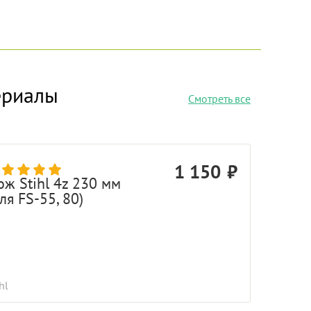
ериалы
Смотреть все
1 150
ож Stihl 4z 230 мм
ля FS-55, 80)
hl