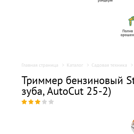
райдеры
Полив
орошен
Главная страница
Каталог
Садовая техника
Триммер бензиновый Sti
зуба, AutoCut 25-2)