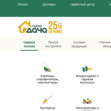
Оплата
Доставка
Сервисный центр
Садовая
Ручной
Силовая
Моечно
техника
инструмент
продукция
обор
Аэраторы,
Воздуходувки и
скарификаторы,
садовые
вертикуттеры
пылесосы
Кусторезы
Минитракторы и