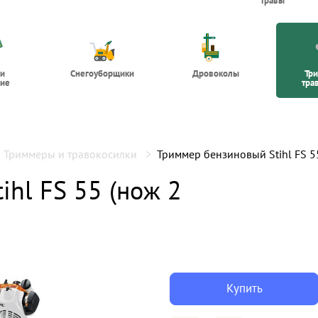
травы
 и
Снегоуборщики
Дровоколы
Тр
ие
тра
Триммеры и травокосилки
Триммер бензиновый Stihl FS 55
hl FS 55 (нож 2
Купить