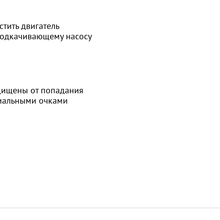
стить двигатель
подкачивающему насосу
щищены от попадания
циальными очками