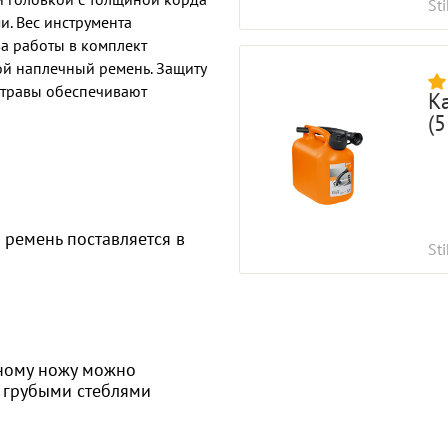
Sti
и. Вес инструмента
ва работы в комплект
ой наплечный ремень. Защиту
ц травы обеспечивают
К
(5
ремень поставляется в
Sti
ному ножу можно
и грубыми стеблями