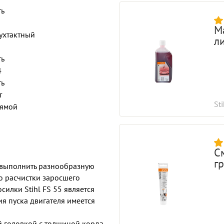
ть
Ма
ухтактный
ли
ть
4
ть
т
Sti
ямой
С
гр
т выполнить разнообразную
до расчистки заросшего
силки Stihl FS 55 является
ия пуска двигателя имеется
й головкой с толщиной корда