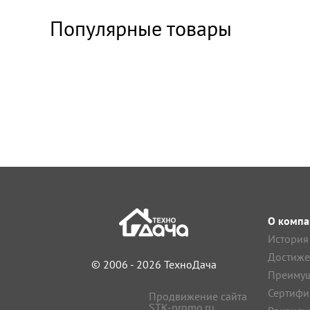
Популярные товары
О компа
История
Достиже
© 2006 - 2026 ТехноДача
Преимущ
Сертифи
Продвижение сайта
STK-promo.ru