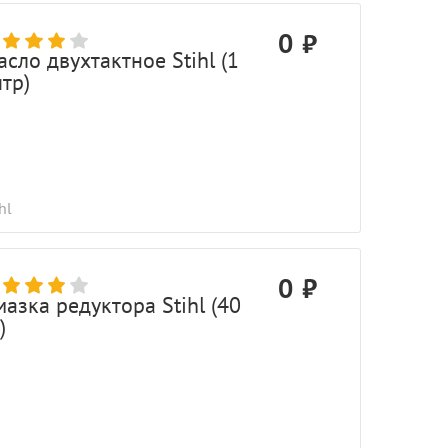
0
сло двухтактное Stihl (1
тр)
hl
0
мазка редуктора Stihl (40
)