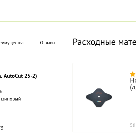
Расходные мат
еимущества
Отзывы
, AutoCut 25-2)
Н
(д
ihl
нзиновый
Sti
75