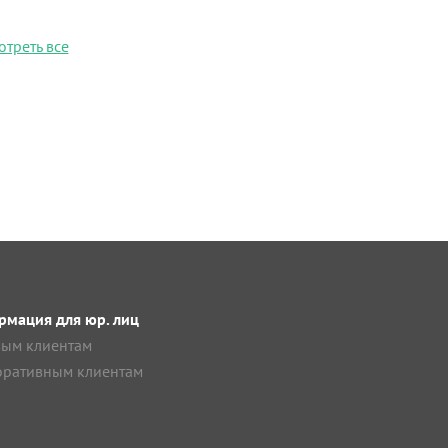
отреть все
мация для юр. лиц
ым клиентам
ративным клиентам