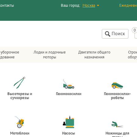
Контакты
Ваш город:
Москва
Ежедневн
Поиск
-уборочное
Лодки и лодочные
Двигатели общего
Стро
удование
моторы
назначения
обор
Высоторезы и
Газонокосилки
Газонокосилки-
сучкорезы
роботы
Мотоблоки
Насосы
Ножницы для