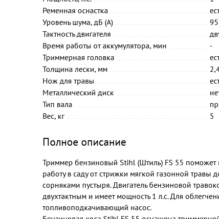
Ременная оснастка
ес
Уровень шума, дБ (А)
95
Тактность двигателя
дв
Время работы от аккумулятора, мин
-
Триммерная головка
ес
Толщина лески, мм
2,
Нож для травы
ес
Металлический диск
не
Тип вала
пр
Вес, кг
5
Полное описание
Триммер бензиновый Stihl (Штиль) FS 55 поможе
работу в саду от стрижки мягкой газонной травы 
сорняками пустыря. Двигатель бензиновой травоко
двухтактным и имеет мощность 1 л.с. Для облегчен
топливоподкачивающий насос.
Бензиновая коса Stihl FS 55 оснащена триммерно