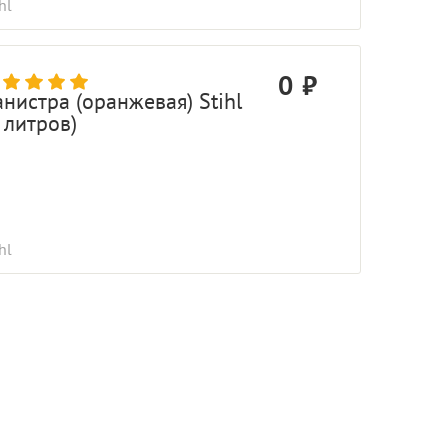
hl
0
анистра (оранжевая) Stihl
 литров)
hl