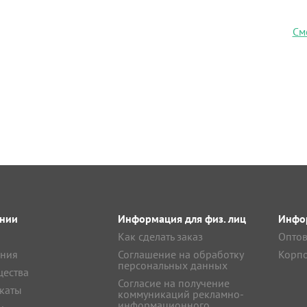
См
нии
Информация для физ. лиц
Инфор
Как сделать заказ
Оптов
ния
Соглашение на обработку
Корпо
персональных данных
ества
Согласие на получение
каты
коммуникаций рекламно-
информационного