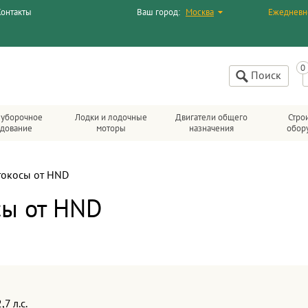
Контакты
Ваш город:
Москва
Ежедневн
Поиск
уборочное
Лодки и лодочные
Двигатели общего
Стро
удование
моторы
назначения
обор
окосы от HND
ы от HND
7 л.с.