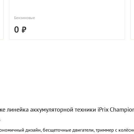
Бензиновые
0
же линейка аккумуляторной техники iPrix Champio
6
ономичный дизайн, бесщеточные двигатели, триммер с колёсно