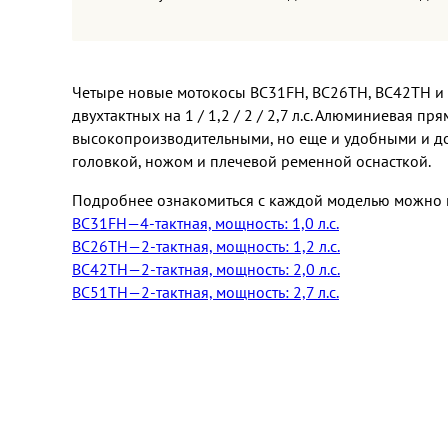
Четыре новые мотокосы BC31FH, BC26TH, BC42TH и 
двухтактных на 1 / 1,2 / 2 / 2,7 л.с. Алюминиевая 
высокопроизводительными, но еще и удобными и до
головкой, ножом и плечевой ременной оснасткой.
Подробнее ознакомиться с каждой моделью можно н
BC31FH—4-тактная, мощность: 1,0 л.с.
BC26TH—2-тактная, мощность: 1,2 л.с.
BC42TH—2-тактная, мощность: 2,0 л.с.
BC51TH—2-тактная, мощность: 2,7 л.с.