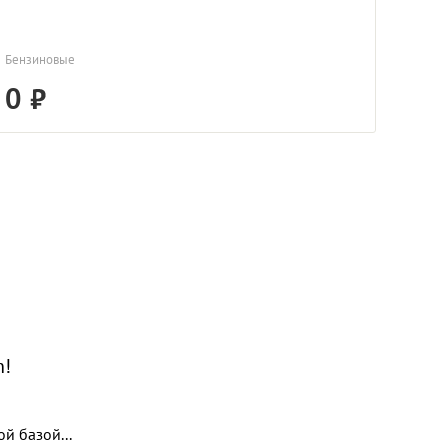
Бензиновые
0
n!
й базой...