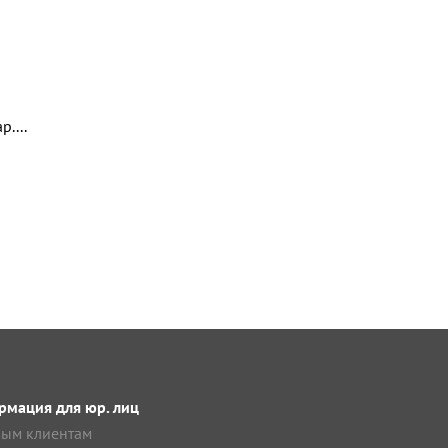
....
мация для юр. лиц
ым клиентам