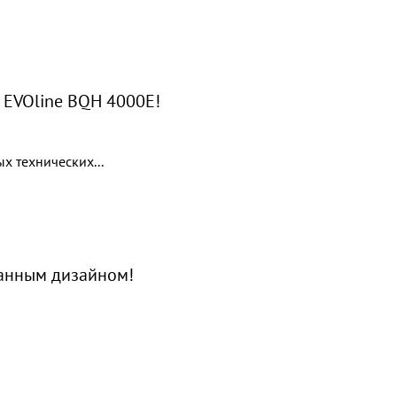
 EVOline BQH 4000E!
х технических...
анным дизайном!