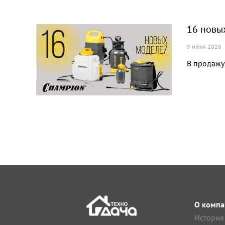
16 новы
9 июня 2026
В продажу 
О компа
История