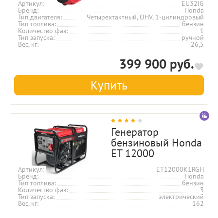
Артикул
EU32IG
Бренд
Honda
Тип двигателя
Четырехтактный, OHV, 1-цилиндровый
Тип топлива
бензин
Количество фаз
1
Тип запуска
ручной
Вес, кг
26,5
399 900 руб.
Купить
Генератор
бензиновый Honda
ET 12000
Артикул
ET12000K1RGH
Бренд
Honda
Тип топлива
бензин
Количество фаз
3
Тип запуска
электрический
Вес, кг
162