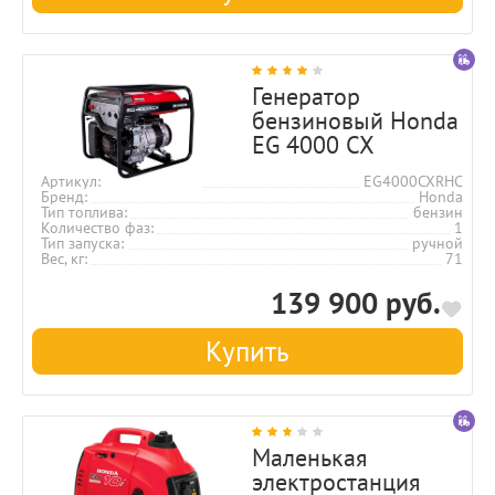
Генератор
бензиновый Honda
EG 4000 CX
Артикул
EG4000CXRHC
Бренд
Honda
Тип топлива
бензин
Количество фаз
1
Тип запуска
ручной
Вес, кг
71
139 900 руб.
Купить
Маленькая
электростанция