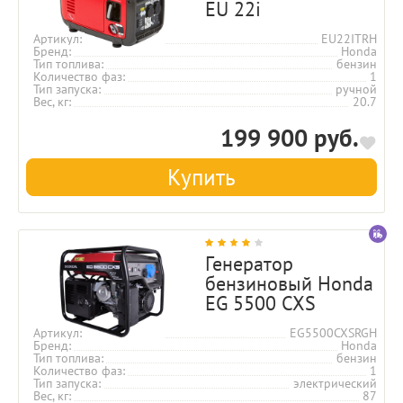
EU 22i
Артикул
EU22ITRH
Бренд
Honda
Тип топлива
бензин
Количество фаз
1
Тип запуска
ручной
Вес, кг
20.7
199 900 руб.
Купить
Генератор
бензиновый Honda
EG 5500 CXS
Артикул
EG5500CXSRGH
Бренд
Honda
Тип топлива
бензин
Количество фаз
1
Тип запуска
электрический
Вес, кг
87