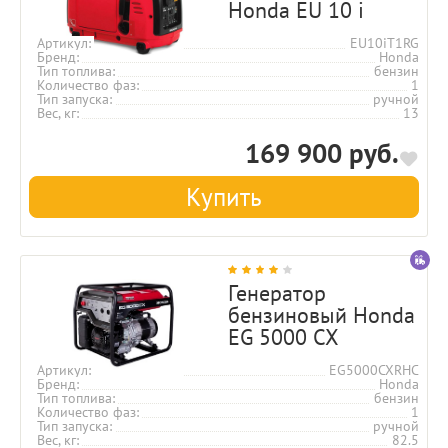
Honda EU 10 i
Артикул
EU10iT1RG
Бренд
Honda
Тип топлива
бензин
Количество фаз
1
Тип запуска
ручной
Вес, кг
13
169 900 руб.
Купить
Генератор
бензиновый Honda
EG 5000 CX
Артикул
EG5000CXRHC
Бренд
Honda
Тип топлива
бензин
Количество фаз
1
Тип запуска
ручной
Вес, кг
82.5