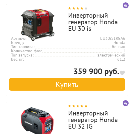
Инверторный
генератор Honda
EU 30 is
Артикул
EU30iS1RGA6
Бренд
Honda
Тип топлива
бензин
Количество фаз
1
Тип запуска
электрический
Вес, кг
61,2
359 900 руб.
Купить
Инверторный
генератор Honda
EU 32 IG